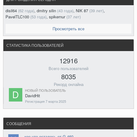
disil64
(62 года)
,
dmitry silin
(43 года)
,
NIK 87
(39 лет)
,
PavelTLC100
(53 года)
,
spikernur
(37 лет)
Просмотреть все
СТАТИСТИКА ПОЛЬЗОВАТЕЛЕЙ
12916
Всего пользователей
8035
Рекорд онлайна
НОВЫЙ ПОЛЬЗОВАТЕЛЬ
DavidHit
Регистрация
7 марта 2025
СООБЩЕНИЯ
кое что осталось от G 460