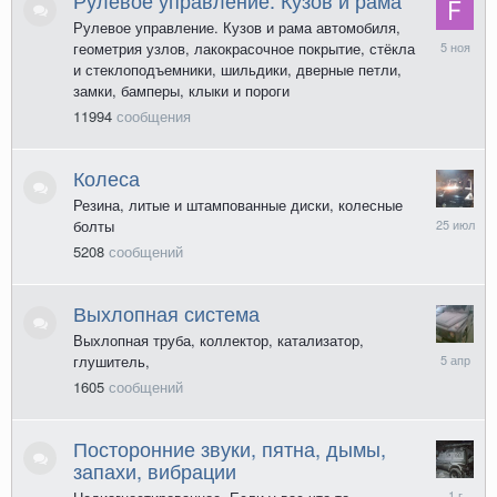
Рулевое управление. Кузов и рама автомобиля,
5
геометрия узлов, лакокрасочное покрытие, стёкла
ноября
и стеклоподъемники, шильдики, дверные петли,
2025
замки, бамперы, клыки и пороги
11994
сообщения
Колеса
Резина, литые и штампованные диски, колесные
25
болты
июля
5208
сообщений
Выхлопная система
Выхлопная труба, коллектор, катализатор,
5
глушитель,
апреля
1605
сообщений
Посторонние звуки, пятна, дымы,
запахи, вибрации
28