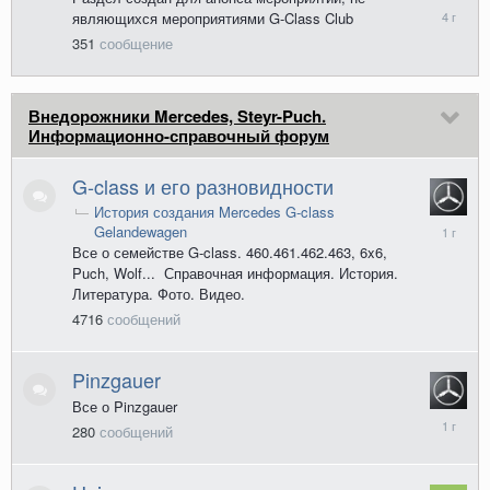
18
являющихся мероприятиями G-Class Club
января
351
сообщение
2022
Внедорожники Mercedes, Steyr-Puch.
Информационно-справочный форум
G-class и его разновидности
История создания Mercedes G-class
4
Gelandewagen
декабря
Все о семействе G-class. 460.461.462.463, 6x6,
2024
Puch, Wolf... Справочная информация. История.
Литература. Фото. Видео.
4716
сообщений
Pinzgauer
Все о Pinzgauer
4
280
сообщений
декабря
2024