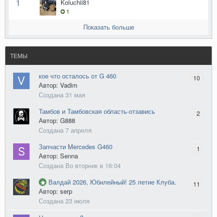
1
Koluchii81
1
Показать больше
ТЕМЫ
кое что осталось от G 460
10
Автор: Vadim
Создана
31 мая
Тамбов и Тамбовская область-отзавись
2
Автор: G888
Создана
7 апреля
Запчасти Mercedes G460
1
Автор: Senna
Создана
Во вторник в 16:04
Валдай 2026, Юбилейный! 25 летие Клуба.
11
Автор: serp
Создана
23 июля