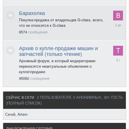
Барахолка
Покупка-продажа от владельцев G-class, всего,
В
что не относится к G-class
четверг
8574
сообщения
в
17:24
Архив о купле-продаже машин и
запчастей (только чтение)
17
Архивный форум, в который модераторами
августа
переносятся неактуальные объявления о
2020
купле\продаже
95062
сообщения
2 ПОЛЬЗОВАТЕЛЯ, 0 АНОНИМНЫХ, 391 ГОСТЬ
СЕЙЧАС В СЕТИ
(ПОЛНЫЙ СПИСОК)
Сегей
Artem
ДНИ РОЖДЕНИЯ СЕГОДНЯ