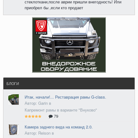
стеклоткани,после аврии пришли внегодность! Или
приобрел бы ,если кто продает
БЛОГИ
Итак, начали!... Реставрация рамы G-class.
Автор: Garin в
Капремонт рамы в варианте "Внуково"
79
Камера заднего вида на команд 2.0.
Автор: Reison в