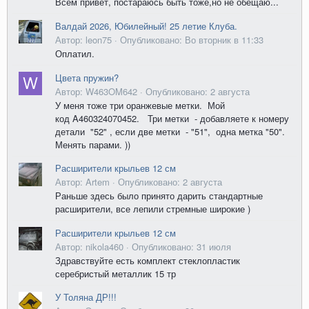
Всем привет, постараюсь быть тоже,но не обещаю...
Валдай 2026, Юбилейный! 25 летие Клуба.
Автор: leon75 ·
Опубликовано:
Во вторник в 11:33
Оплатил.
Цвета пружин?
Автор: W463OM642 ·
Опубликовано:
2 августа
У меня тоже три оранжевые метки. Мой
код A460324070452. Три метки - добавляете к номеру
детали "52" , если две метки - "51", одна метка "50".
Менять парами. ))
Расширители крыльев 12 см
Автор: Artem ·
Опубликовано:
2 августа
Раньше здесь было принято дарить стандартные
расширители, все лепили стремные широкие )
Расширители крыльев 12 см
Автор: nikola460 ·
Опубликовано:
31 июля
Здравствуйте есть комплект стеклопластик
серебристый металлик 15 тр
У Толяна ДР!!!