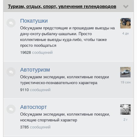
Туризм, отдых, спорт, увлечения гелендоводов
Покатушки
Обсуждаем предстоящие и прошедшие выезды на
Во
дачу-охоту-рыбалку-шашлыки. Просто
вторник
коллективные выезды куда-либо, чтобы также
в
просто пообщаться
14:30
19628
сообщений
Автотуризм
Обсуждаем экспедиции, коллективные поездки
19
туристическо-познавательного характера
сентября
9110
сообщений
2025
Автоспорт
Обсуждаем экспедиции, коллективные поездки,
25
носящие спортивный характер
мая
3785
сообщений
2024