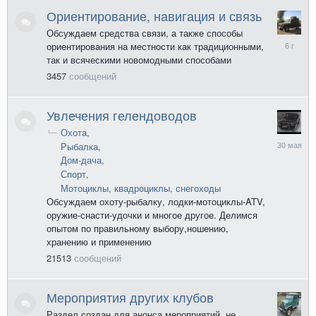
Ориентирование, навигация и связь
Обсуждаем средства связи, а также способы
24
ориентирования на местности как традиционными,
декабря
так и всяческими новомодными способами
2019
3457
сообщений
Увлечения гелендоводов
Охота
30
Рыбалка
мая
Дом-дача
Спорт
Мотоциклы, квадроциклы, снегоходы
Обсуждаем охоту-рыбалку, лодки-мотоциклы-ATV,
оружие-снасти-удочки и многое другое. Делимся
опытом по правильному выбору,ношению,
хранению и применению
21513
сообщений
Мероприятия других клубов
Раздел создан для анонса мероприятий, не