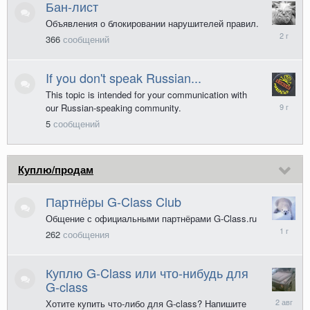
Бан-лист
Объявления о блокировании нарушителей правил.
25
366
сообщений
мая
2024
If you don't speak Russian...
This topic is intended for your communication with
8
our Russian-speaking community.
декабря
5
сообщений
2016
Куплю/продам
Партнёры G-Class Club
Общение с официальными партнёрами G-Class.ru
21
262
сообщения
апреля
2025
Куплю G-Class или что-нибудь для
G-class
2
Хотите купить что-либо для G-class? Напишите
августа