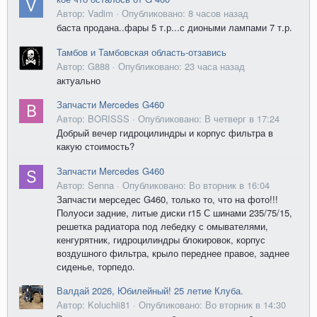
Автор: Vadim ·
Опубликовано:
8 часов назад
баста продана..фары 5 т.р...с диоными лампами 7 т.р.
Тамбов и Тамбовская область-отзавись
Автор: G888 ·
Опубликовано:
23 часа назад
актуально
Запчасти Mercedes G460
Автор: BORISSS ·
Опубликовано:
В четверг в 17:24
Добрый вечер гидроцилиндры и корпус фильтра в
какую стоимость?
Запчасти Mercedes G460
Автор: Senna ·
Опубликовано:
Во вторник в 16:04
Запчасти мерседес G460, только то, что на фото!!!
Полуоси задние, литые диски r15 С шинами 235/75/15,
решетка радиатора под лебедку с омывателями,
кенгурятник, гидроцилиндры блокировок, корпус
воздушного фильтра, крыло переднее правое, заднее
сиденье, торпедо.
Валдай 2026, Юбилейный! 25 летие Клуба.
Автор: Koluchii81 ·
Опубликовано:
Во вторник в 14:30