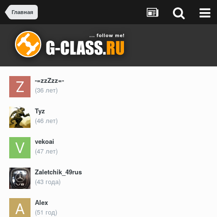
Главная
-=zzZzz=-
(36 лет)
Tyz
(46 лет)
vekoai
(47 лет)
Zaletchik_49rus
(43 года)
Аlex
(51 год)