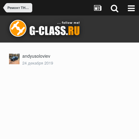
Ремонт ТНВД OM603A
andyusoloviev
24 декабря 2019