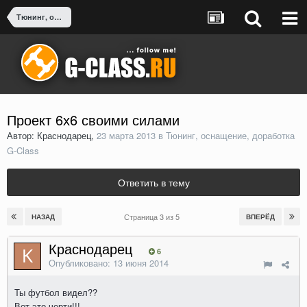
Тюнинг, оснащение, доработка G-Class
Проект 6х6 своими силами
Автор: Краснодарец,
23 марта 2013
в
Тюнинг, оснащение, доработка
G-Class
Ответить в тему
Страница 3 из 5
НАЗАД
ВПЕРЁД
Краснодарец
6
Опубликовано:
13 июня 2014
Ты футбол видел??
Вот это черти!!!