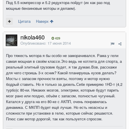
Под 5.5 компрессор и 5.2 редуктора пойдут (их как раз под
мощные бензиновые моторы и делаем).
Цитата
Наверх
nikola460
429
Опубликовано:
17 июня 2014
Про тяжесть мотора я бы особо не заморачивался. Рама у гели
самая мощная в своём классе.Это ведь не котлета для спорта, а
реальный элитный грузовик будет, я так думаю.Вов, расскажи
для чего строишь 3-х осник? Какой планируешь кузов делать?
Мосты с запасом прочности взяты, поэтому и мотор нужно
бодрый ставить. Но я только за дизель.Себе примеряю 1HD-т (4,2
турбо)с 80-ки. Никаких мозгов, электрики, которые будут парить
мозг рано или поздно, объём с запасом, полностью чугунный.
Катался у друга на его 80-ке с АКПП, очень понравилась
динамика. С МКПП будет ещё лучше. Но есть нюаснсы и
сложности при установке в гелю, которые сейчас решаются.
Плюс сам мотор дорогой, так как пользуется спросом.