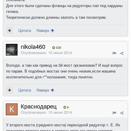
Для этого были сделаны фланцы на редукторы лап под карданы
гелика.
Теоретически должно длинны хватить а там посмотрим.
Цитата
Наверх
nikola460
429
Опубликовано:
15 июня 2014
Володя, а там как привод на 3й мост организован? И ещё вопрос
по парам. В подобных мостах они очень низкие,если машина
исключительно для г**нолазания, тогда понятно.
Цитата
Наверх
Краснодарец
6
Опубликовано:
15 июня 2014
У второго моста (среднего моста) переходной редуктор т. Е. Из
редуктора второго моста в сторону третьего моста смотрит