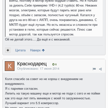
взяты, поэтому и мотор нужно бодрый ставить. Но я только
за дизель.Себе примеряю 1HD-т (4,2 турбо)с 80-ки. Никаких
мозгов, электрики, которые будут парить мозг рано или
поздно, объём с запасом, полностью чугунный. Катался у
друга на его 80-ке с АКПП, очень понравилась динамика. С
МКПП будет ещё лучше. Но есть нюаснсы и сложности при
установке в гелю, которые сейчас решаются. Плюс сам
мотор дорогой, так как пользуется спросом.
Ой не делай этого.... Да ещё и с механикой.
Цитата
Наверх
Краснодарец
6
Опубликовано:
17 июня 2014
Коля спасибо за совет но не хорош с внедрением не
внедряемого.
Я с парнями согласен.
Лепить на такую машину еще и мотор не поди с сего и не пойми
как это еще лет пять минимум с моей то загруженностью.
Лучший вариант это 5.5 компрессор.
Но опять же- машины еще нет.