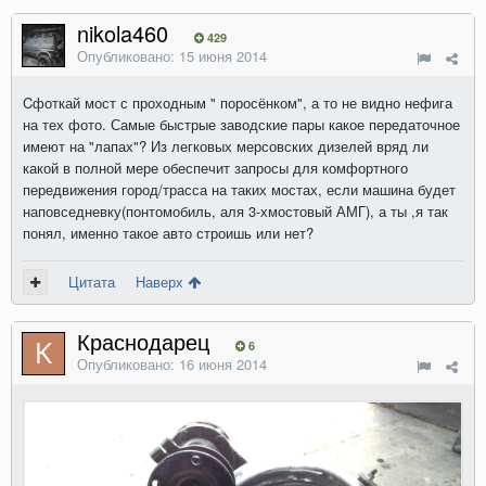
nikola460
429
Опубликовано:
15 июня 2014
Cфоткай мост с проходным " поросёнком", а то не видно нефига
на тех фото. Самые быстрые заводские пары какое передаточное
имеют на "лапах"? Из легковых мерсовских дизелей вряд ли
какой в полной мере обеспечит запросы для комфортного
передвижения город/трасса на таких мостах, если машина будет
наповседневку(понтомобиль, аля 3-хмостовый АМГ), а ты ,я так
понял, именно такое авто строишь или нет?
Цитата
Наверх
Краснодарец
6
Опубликовано:
16 июня 2014