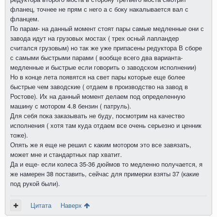
фланец, точнее не прям с него а с боку накалывается вал с
фланцем.
По парам- на данный момент стоят пары самые медленные они с
завода идут на грузовых мостах ( трех осный лапландер
считался грузовым) но так же уже припасены редуктора В сборе
с самыми быстрыми парами ( вообще всего два варианта-
медленные и быстрые если говорить о заводском исполнении)
Но в конце лета появятся на свет пары которые еще более
быстрые чем заводские ( отдаем в производство на завод в
Ростове). Их на данный момент делаем под определенную
машину с мотором 4.8 бензин ( патруль).
Для себя пока заказывать не буду, посмотрим на качество
исполнения ( хотя там куда отдаем все очень серьезно и ценник
тоже).
Опять же я еще не решил с каким мотором это все завязать,
может мне и стандартных пар хватит.
Да и еще- если колеса 35-36 дюймов то медленно получается, я
же намерен 38 поставить, сейчас для примерки взяты 37 (какие
под рукой были).
Цитата
Наверх