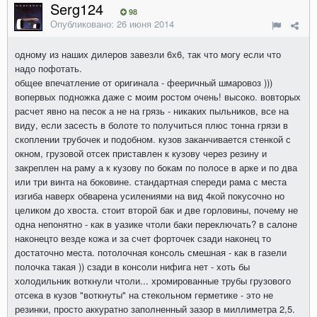
Serg124
98
Опубликовано:
26 июня 2014
одному из наших дилеров завезли 6х6, так что могу если что
надо пофотать.
общее впечатление от оригинала - фееричный шмаровоз )))
вопервых подножка даже с моим ростом очень! высоко. вовторых
расчет явно на песок а не на грязь - никаких пыльников, все на
виду, если засесть в болоте то получиться плюс тонна грязи в
скоплении трубочек и подобном. кузов заканчивается стенкой с
окном, грузовой отсек приставлен к кузову через резину и
закреплен на раму а к кузову по бокам по полосе в арке и по два
или три винта на боковине. стандартная спереди рама с места
изгиба наверх обварена усилениями на вид 4кой покусочно но
целиком до хвоста. стоит второй бак и две горловины, почему не
одна непонятно - как в уазике чтоли баки переключать? в салоне
наконецто везде кожа и за счет форточек сзади наконец то
достаточно места. потолочная консоль смешная - как в газели
полочка такая )) сзади в консоли нифига нет - хоть бы
холодильник воткнули чтоли... хромированные трубы грузового
отсека в кузов "воткнуты" на стекольном герметике - это не
резинки, просто аккуратно заполненный зазор в миллиметра 2,5.