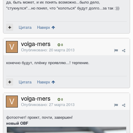
да, быть может, и их понять возможно...было дело,
"стукнулся"...но понял, что "колоться" будут долго...за так :)))
Цитата
Наверх
volga-mers
8
Опубликовано:
20 марта 2013
конечно будут, плёнку проявляю...! терпение.
Цитата
Наверх
volga-mers
8
Опубликовано:
27 марта 2013
фотоотчет! проект, почти, завершен!
новый OBF