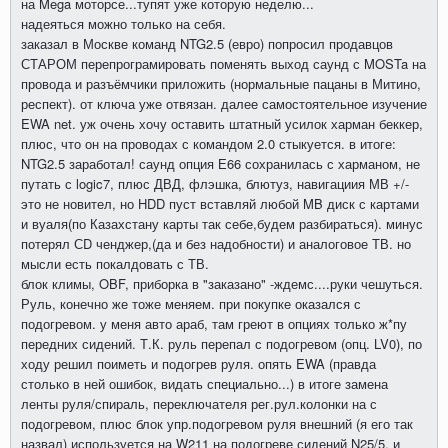
на Mega моторсе...тупят уже которую неделю...
надеяться можно только на себя.
заказал в Москве команд NTG2.5 (евро) попросил продавцов
СТАРОМ перепрограмировать поменять выход саунд с MOSTa на
провода и разъёмчики приложить (нормальные пацаны в Митино,
респект). от ключа уже отвязан. далее самостоятельное изучение
EWA net. уж очень хочу оставить штатный усилок харман беккер,
плюс, что он на проводах с командом 2.0 стыкуется. в итоге:
NTG2.5 заработал! саунд опция Е66 сохранилась с харманом, не
путать с logic7, плюс ДВД, флэшка, блютуз, навигациия МВ +/-
это не новител, но HDD пуст вставляй любой MB диск с картами
и вуаля(по Казахстану карты так себе,будем разбираться). минус
потерял СD ченджер,(да и без надобности) и аналоговое ТВ. но
мысли есть покалдовать с ТВ.
блок климы, OBF, приборка в "заказано" -ждемс....руки чешуться.
Руль, конечно же тоже меняем. при покупке оказался с
подогревом. у меня авто араб, там греют в опциях только ж*пу
передних сидений. Т.К. руль перепал с подогревом (опц. LV0), по
ходу решил поиметь и подогрев руля. опять EWA (правда
столько в ней ошибок, видать специально...) в итоге замена
ленты руля/спираль, переключателя рег.рул.колонки на с
подогревом, плюс блок упр.подогревом руля внешний (я его так
назвал) используется на W211 на подогреве сидений N25/5, и