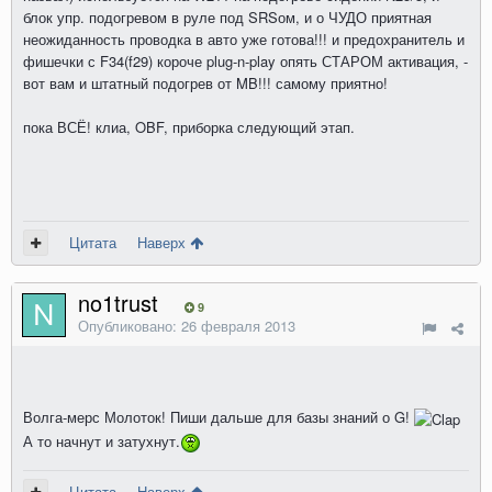
блок упр. подогревом в руле под SRSом, и о ЧУДО приятная
неожиданность проводка в авто уже готова!!! и предохранитель и
фишечки с F34(f29) короче plug-n-play опять СТАРОМ активация, -
вот вам и штатный подогрев от MB!!! самому приятно!
пока ВСЁ! клиа, OBF, приборка следующий этап.
Цитата
Наверх
no1trust
9
Опубликовано:
26 февраля 2013
Волга-мерс Молоток! Пиши дальше для базы знаний о G!
А то начнут и затухнут.
Цитата
Наверх