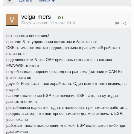
volga-mers
8
Опубликовано:
20 марта 2013
вот новости появились!
пришли: блок управления климатом и блок кнопок
OBF. клима встала как родная, разъем в разъем всё работает
отлично. с
подключением блока OBF пришлось покопаться в схемах
EWA/WIS. в итоге
потребовалась перепиновка одного разъема (питание и CAN-B)
физически он
другой. Результат - все заработало. Один момент пока возник, на
старой
панели отключение ESP и включение ESP - это, по сути две
разные кнопки. в
рестайловом варианте - одна, отключение. при нажатие работает,
предполагается, что повторное нажатие должно включать ESP,
увы пока не
работает. после выключения кнопкой, ESP включается либо при
достижении