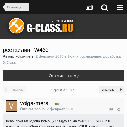
Тюнинг, оснащение, доработка G-Class
рестайлинг W463
Автор: volga-mers,
2 февраля 2013
в
Тюнинг, оснащение, доработка
G-Class
Ответить в тему
Страница 1 из 5
НАЗАД
ВПЕРЁД
volga-mers
8
Опубликовано:
2 февраля 2013
всем привет! нужна помощь! задумал на W463 G55 2006 г.в.
сделать рестайлинг салона: щиток, руль, OBF, команд, клима.