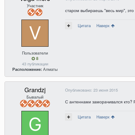
Участник
старом выбираешь "весь мир", э
Цитата
Наверх
Пользователи
8
43 публикации
Расположение:
Алматы
Grandzj
Опубликовано:
23 июня 2015
Бывалый
С антеннами заморачивался кто? Р
Цитата
Наверх