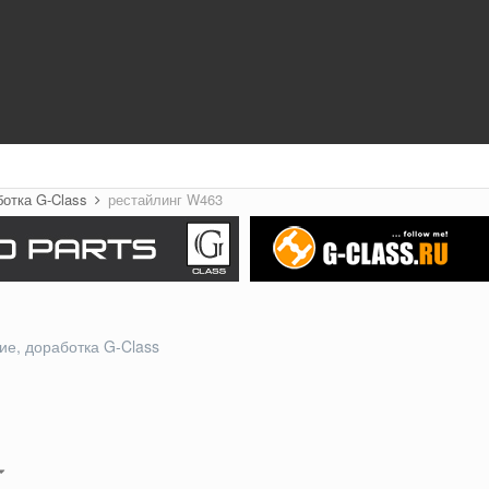
ботка G-Class
рестайлинг W463
ие, доработка G-Class