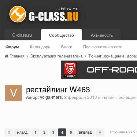
G-class.ru
Сообщество
Активность
Форум
Календарь
Блоги
Пользователи в сети
Главная
Эксплуатация гелендвагена
Тюнинг, оснащение, дора
рестайлинг W463
Автор: volga-mers,
2 февраля 2013
в
Тюнинг, оснащен
Страница 4 из 5
1
2
3
4
5
НАЗАД
ВПЕРЁД