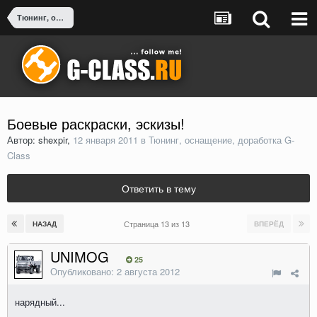
Тюнинг, оснащение, доработка G-Class
Боевые раскраски, эскизы!
Автор: shexpir,
12 января 2011
в
Тюнинг, оснащение, доработка G-
Class
Ответить в тему
Страница 13 из 13
НАЗАД
ВПЕРЁД
UNIMOG
25
Опубликовано:
2 августа 2012
нарядный...