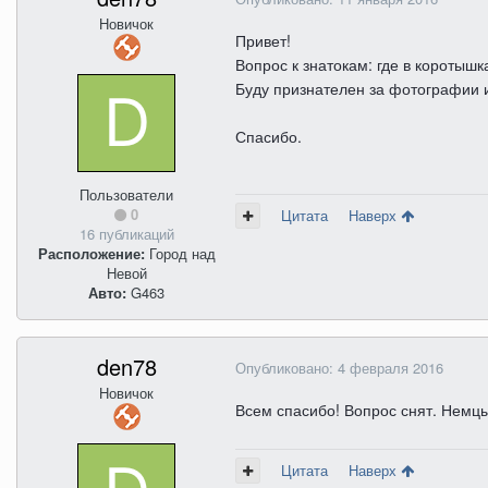
Новичок
Привет!
Вопрос к знатокам: где в коротыш
Буду признателен за фотографии 
Спасибо.
Пользователи
0
Цитата
Наверх
16 публикаций
Расположение:
Город над
Невой
Авто:
G463
den78
Опубликовано:
4 февраля 2016
Новичок
Всем спасибо! Вопрос снят. Немц
Цитата
Наверх