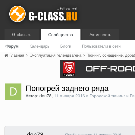
G-class.ru
Сообщество
Активность
Форум
Календарь
Блоги
Пользователи в сети
Главная
Эксплуатация гелендвагена
Тюнинг, оснащение, дора
Попогрей заднего ряда
Автор: den78,
11 января 2016
в
Городской тюнинг и Ре
den78
Опубликовано:
11 января 2016