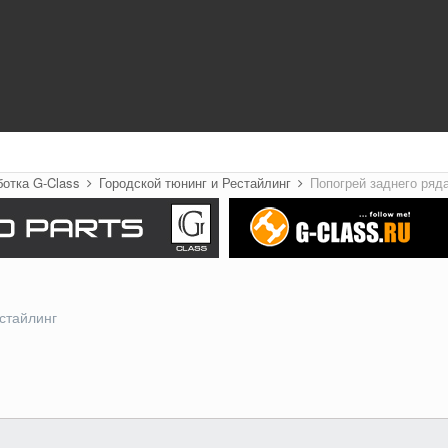
ботка G-Class
Городской тюнинг и Рестайлинг
Попогрей заднего ряд
стайлинг