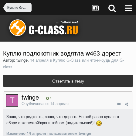
Куплю G-Class или что-нибудь для G-class
Куплю подлокотник водятла w463 дорест
Автор: twinge,
14 апреля
в
Куплю G-Class или что-нибудь для G-
class
Ответить в тему
twinge
4
Опубликовано:
14 апреля
Знаю, что редкость, знаю, что дорого. Но всё равно куплю в
сборе с железкой/кронштейном (водительский)!
Изменено
14 апреля
пользователем twinge