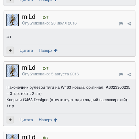
miLd
7
Опубликовано:
28 июля 2016
ап
Цитата
Наверх
miLd
7
Опубликовано:
5 августа 2016
Наконечник рулевой тяги на W463 новый, оригинал. A6023300235
– 3 т.р. (есть 2 шт)
Коврики G463 Designo (отсутствует один задний пассажирский)-
1т.р
Цитата
Наверх
miLd
7