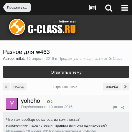
Продам узлы и запчасти от G-Class
Разное для w463
Автор: miLd,
15 апреля 2016
в
Продам узлы и запчасти от G-Class
Ответить в тему
Страница 3 из 5
НАЗАД
ВПЕРЁД
yohoho
2
Опубликовано:
10 июня 2016
Что там вообще осталось из комплекта?
наконечники пара - левый, правый или они одинаковые?
Изменено
10 июня 2016
пользователем yohoho