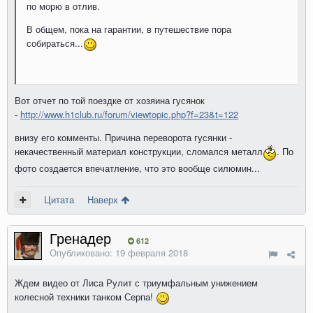
по морю в отлив.
В общем, пока на гарантии, в путешествие пора
собираться...
Вот отчет по той поездке от хозяина гусянок
-
http://www.h1club.ru/forum/viewtopic.php?f=23&t=122
внизу его комменты. Причина переворота гусянки -
некачественный материал конструкции, сломался металл
. По
фото создается впечатление, что это вообще силюмин...
Цитата
Наверх
Гренадер
612
Опубликовано:
19 февраля 2018
Ждем видео от Лиса Рулит с триумфальным унижением
колесной техники танком Серпа!