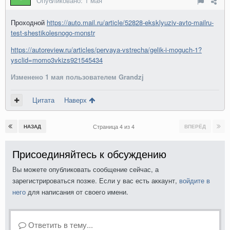
Опубликовано:
1 мая
Проходной
https://auto.mail.ru/article/52828-eksklyuziv-avto-mailru-
test-shestikolesnogo-monstr
https://autoreview.ru/articles/pervaya-vstrecha/gelik-i-moguch-1?
ysclid=momo3vkizs921545434
Изменено
1 мая
пользователем Grandzj
Цитата
Наверх
Страница 4 из 4
НАЗАД
ВПЕРЁД
Присоединяйтесь к обсуждению
Вы можете опубликовать сообщение сейчас, а
зарегистрироваться позже. Если у вас есть аккаунт,
войдите в
него
для написания от своего имени.
Ответить в тему...