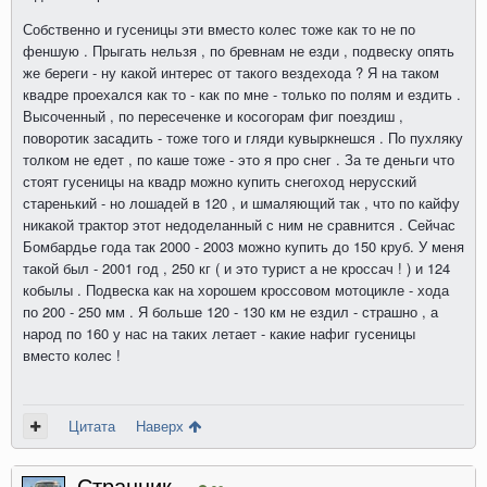
Собственно и гусеницы эти вместо колес тоже как то не по
феншую . Прыгать нельзя , по бревнам не езди , подвеску опять
же береги - ну какой интерес от такого вездехода ? Я на таком
квадре проехался как то - как по мне - только по полям и ездить .
Высоченный , по пересеченке и косогорам фиг поездиш ,
поворотик засадить - тоже того и гляди кувыркнешся . По пухляку
толком не едет , по каше тоже - это я про снег . За те деньги что
стоят гусеницы на квадр можно купить снегоход нерусский
старенький - но лошадей в 120 , и шмаляющий так , что по кайфу
никакой трактор этот недоделанный с ним не сравнится . Сейчас
Бомбардье года так 2000 - 2003 можно купить до 150 круб. У меня
такой был - 2001 год , 250 кг ( и это турист а не кроссач ! ) и 124
кобылы . Подвеска как на хорошем кроссовом мотоцикле - хода
по 200 - 250 мм . Я больше 120 - 130 км не ездил - страшно , а
народ по 160 у нас на таких летает - какие нафиг гусеницы
вместо колес !
Цитата
Наверх
Странник