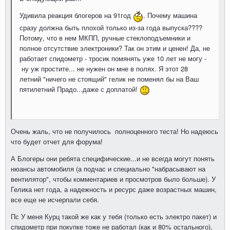
Удивила реакция блогеров на 91год
. Почему машина
сразу должна быть плохой только из-за года выпуска????
Потому, что в нем МКПП, ручные стеклоподъемники и
полное отсутствие электроники? Так он этим и ценен! Да, не
работает спидометр - тросик помянять уже 10 лет не могу -
ну уж простите... не нужен он мне в полях. Я этот 28
летний "ничего не стоящий" гелик не поменял бы на Ваш
пятилетний Прадо...даже с доплатой!
Очень жаль, что не получилось полноценного теста! Но надеюсь
что будет отчет для форума!
А Блогеры они ребята специфические...и не всегда могут понять
нюансы автомобиля (а подчас и специально "набрасывают на
вентилятор", чтобы комментариев и просмотров было больше). У
Гелика нет года, а надежность и ресурс даже возрастных машин,
все еще не исчерпали себя.
Пс У меня Курц такой же как у тебя (только есть электро пакет) и
спидометр при покупке тоже не работал (как и 80% остального),