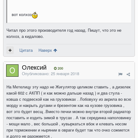
вот колхоз
Читал про этого производителя год назад. Пишут, что это не
колхоз, а кидалово.
Цитата
Наверх
Олексий
200
Опубликовано:
25 января 2018
На Метелицу эту надо не Жигулятор целиком ставить , а дизелек
какой 602 с АКПП ( и как можно дальше назад ) и два стула -
ковша с подвеской как на грузовиках . Лобовуху из акрила во всю
морду и накрыть дугами и брезентом как на кузове грузовика ,
вот это будет весщ .Вместо печки можно внутри второй радиатор
поставить и ездить зимой в трусах . А так серединка наполовинку
- мощи мало , вес большой , кувыркаться вбок и клевать носом
при торможении и нырянии в овраги будет так что очко сожмется
и долго не разожмется .