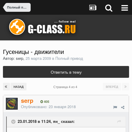
Полный привод
Гусеницы - движители
Автор: serp,
25 марта 2009
в
Полный привод
Ответить в тему
Страница 4 из 4
НАЗАД
ВПЕРЁД
serp
405
Опубликовано:
23 января 2018
23.01.2018 в 11:24, ян_ сказал: