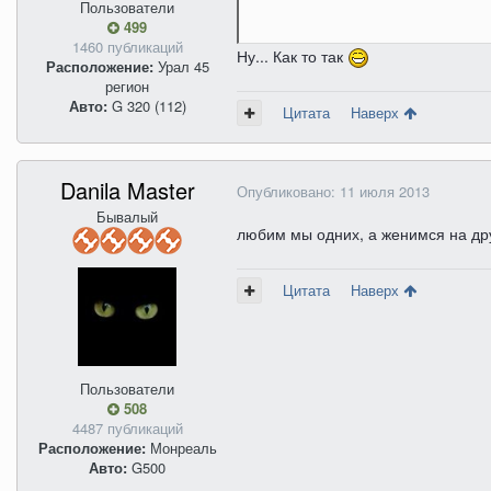
Пользователи
499
1460 публикаций
Ну... Как то так
Расположение:
Урал 45
регион
Авто:
G 320 (112)
Цитата
Наверх
Danila Master
Опубликовано:
11 июля 2013
Бывалый
любим мы одних, а женимся на др
Цитата
Наверх
Пользователи
508
4487 публикаций
Расположение:
Монреаль
Авто:
G500