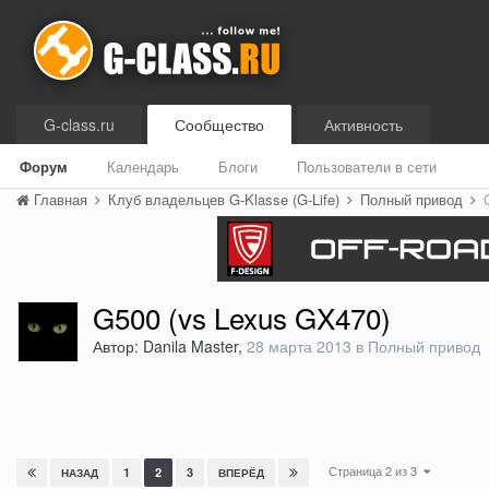
G-class.ru
Сообщество
Активность
Форум
Календарь
Блоги
Пользователи в сети
Главная
Клуб владельцев G-Klasse (G-Life)
Полный привод
G500 (vs Lexus GX470)
Автор: Danila Master,
28 марта 2013
в
Полный привод
Страница 2 из 3
1
2
3
НАЗАД
ВПЕРЁД