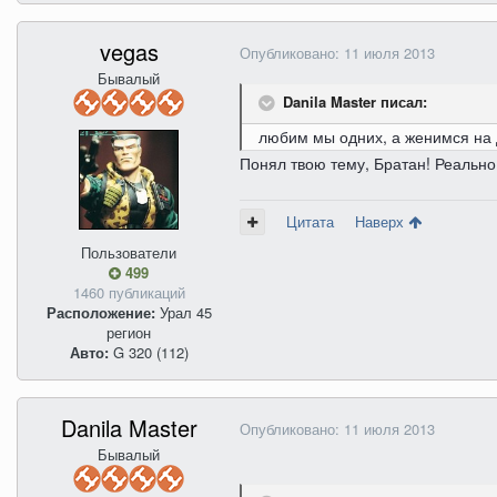
vegas
Опубликовано:
11 июля 2013
Бывалый
Danila Master писал:
любим мы одних, а женимся на
Понял твою тему, Братан! Реально!
Цитата
Наверх
Пользователи
499
1460 публикаций
Расположение:
Урал 45
регион
Авто:
G 320 (112)
Danila Master
Опубликовано:
11 июля 2013
Бывалый