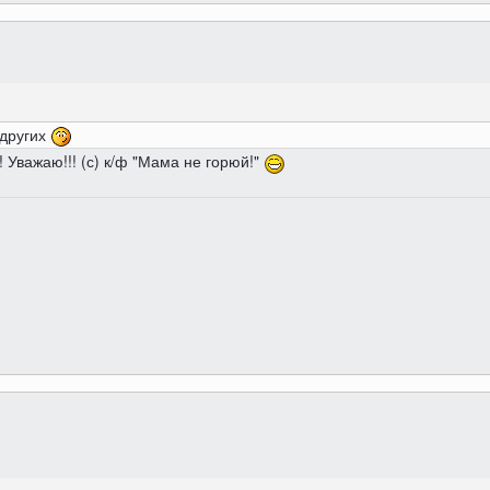
 других
 Уважаю!!! (с) к/ф "Мама не горюй!"