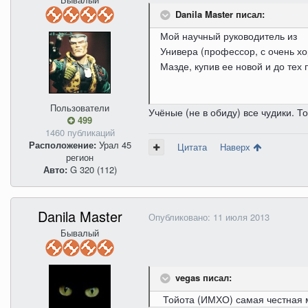
Danila Master писал:
Мой научный руководитель из
Универа (профессор, с очень х
Мазде, купив ее новой и до тех 
Пользователи
Учёные (не в обиду) все чудики. 
499
1460 публикаций
Расположение:
Урал 45
Цитата
Наверх
регион
Авто:
G 320 (112)
Danila Master
Опубликовано:
11 июля 2013
Бывалый
vegas писал:
Тойота (ИМХО) самая честна