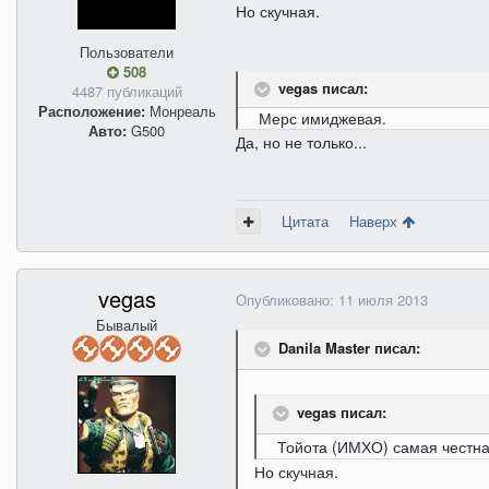
Но скучная.
Пользователи
508
vegas писал:
4487 публикаций
Расположение:
Монреаль
Мерс имиджевая.
Авто:
G500
Да, но не только...
Цитата
Наверх
vegas
Опубликовано:
11 июля 2013
Бывалый
Danila Master писал:
vegas писал:
Тойота (ИМХО) самая чест
Но скучная.