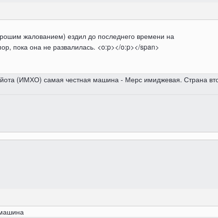
орошим жалованием) ездил до последнего времени на
пор, пока она не развалилась. <o:p></o:p></span>
Тойота (ИМХО) самая честная машина - Мерс имиджевая. Страна вто
я машина