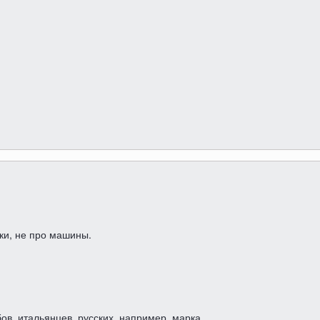
ки, не про машины.
абов, итальянцев, русских, например, марка