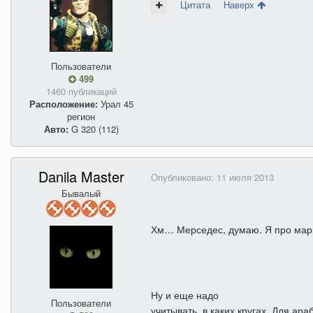
Цитата
Наверх
Пользователи
499
1460 публикаций
Расположение:
Урал 45
регион
Авто:
G 320 (112)
Danila Master
Опубликовано:
11 июля 2013
Бывалый
Хм
…
Мерседес
,
думаю
.
Я про мар
Ну и еще надо
Пользователи
учитывать, в каких кругах. Для ар