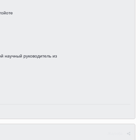
тойоте
ой научный руководитель из
Жалоба