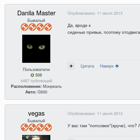
Danila Master
Опубликовано:
11 июля 2013
Бывалый
Да, вроде к
сиденью привык, поэтому отодвиг
Цитата
Наверх
Пользователи
508
4487 публикаций
Расположение:
Монреаль
Авто:
G500
vegas
Опубликовано:
11 июля 2013
Бывалый
У вас там "попсовее"(круче), что?