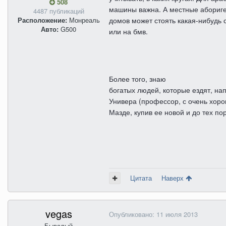
508
машины важна. А местные абориге
4487 публикаций
Расположение:
Монреаль
домов может стоять какая-нибудь 
Авто:
G500
или на бмв.
Более того, знаю
богатых людей, которые ездят, на
Универа (профессор, с очень хор
Мазде, купив ее новой и до тех по
Цитата
Наверх
vegas
Опубликовано:
11 июля 2013
Бывалый