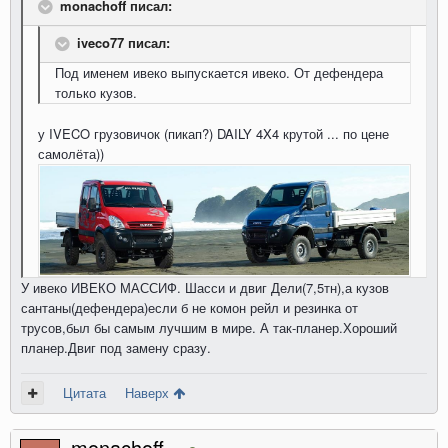
monachoff писал:
iveco77 писал:
Под именем ивеко выпускается ивеко. От дефендера
только кузов.
у IVECO грузовичок (пикап?) DAILY 4X4 крутой ... по цене
самолёта))
У ивеко ИВЕКО МАССИФ. Шасси и двиг Дели(7,5тн),а кузов
сантаны(дефендера)если б не комон рейл и резинка от
трусов,был бы самым лучшим в мире. А так-планер.Хороший
планер.Двиг под замену сразу.
Цитата
Наверх
monachoff