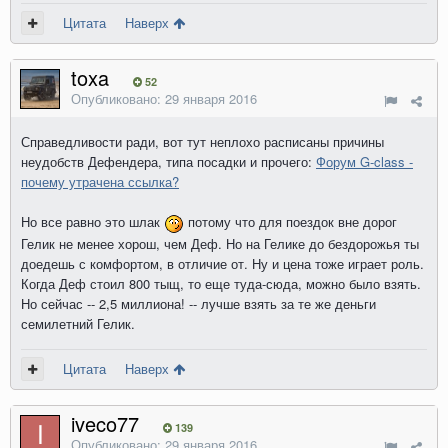
Цитата
Наверх
toxa
52
Опубликовано:
29 января 2016
Справедливости ради, вот тут неплохо расписаны причины
неудобств Дефендера, типа посадки и прочего:
Форум G-class -
почему утрачена ссылка?
Но все равно это шлак
потому что для поездок вне дорог
Гелик не менее хорош, чем Деф. Но на Гелике до бездорожья ты
доедешь с комфортом, в отличие от. Ну и цена тоже играет роль.
Когда Деф стоил 800 тыщ, то еще туда-сюда, можно было взять.
Но сейчас -- 2,5 миллиона! -- лучше взять за те же деньги
семилетний Гелик.
Цитата
Наверх
iveco77
139
Опубликовано:
29 января 2016