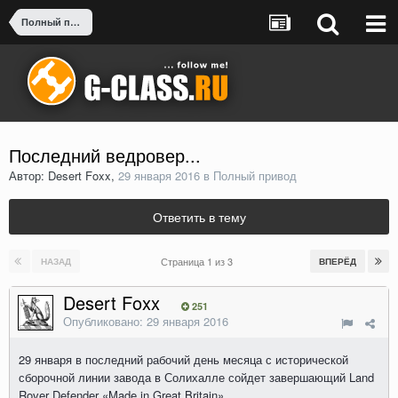
Полный привод
Последний ведровер...
Автор: Desert Foxx,
29 января 2016
в
Полный привод
Ответить в тему
Страница 1 из 3
НАЗАД
ВПЕРЁД
Desert Foxx
251
Опубликовано:
29 января 2016
29 января в последний рабочий день месяца с исторической
сборочной линии завода в Солихалле сойдет завершающий Land
Rover Defender «Made in Great Britain».