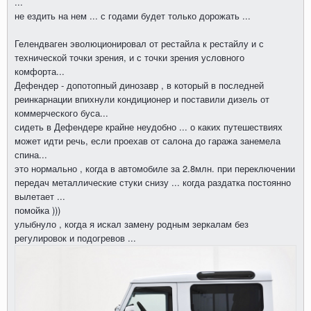
...
не ездить на нем ... с годами будет только дорожать ...
Гелендваген эволюционировал от рестайла к рестайлу и с
технической точки зрения, и с точки зрения условного
комфорта...
Дефендер - допотопный динозавр , в который в последней
реинкарнации впихнули кондиционер и поставили дизель от
коммерческого буса...
сидеть в Дефендере крайне неудобно ... о каких путешествиях
может идти речь, если проехав от салона до гаража занемела
спина...
это нормально , когда в автомобиле за 2.8млн. при переключении
передач металлические стуки снизу ... когда раздатка постоянно
вылетает ...
помойка )))
улыбнуло , когда я искал замену родным зеркалам без
регулировок и подогревов ...