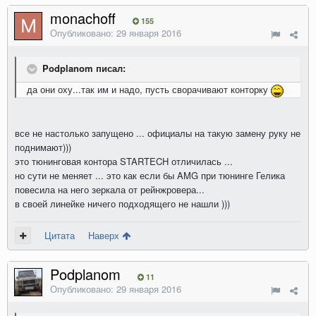
monachoff
155
Опубликовано:
29 января 2016
Podplanom писал:
да они оху...так им и надо, пусть сворачивают конторку
все не настолько запущено ... официалы на такую замену руку не
поднимают)))
это тюнинговая контора STARTECH отличилась ...
но сути не меняет ... это как если бы AMG при тюнинге Гелика
повесила на него зеркала от рейнжровера...
в своей линейке ничего подходящего не нашли )))
Цитата
Наверх
Podplanom
11
Опубликовано:
29 января 2016