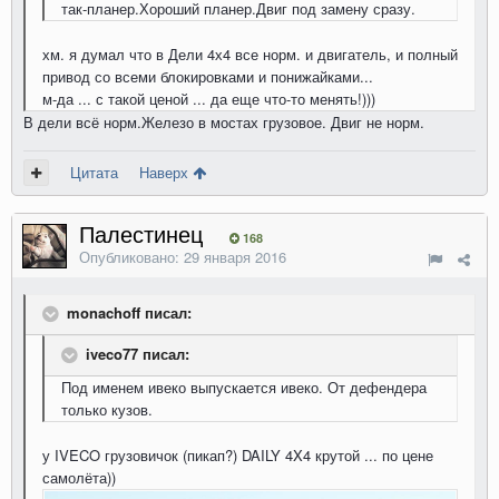
так-планер.Хороший планер.Двиг под замену сразу.
хм. я думал что в Дели 4х4 все норм. и двигатель, и полный
привод со всеми блокировками и понижайками...
м-да ... с такой ценой ... да еще что-то менять!)))
В дели всё норм.Железо в мостах грузовое. Двиг не норм.
Цитата
Наверх
Палестинец
168
Опубликовано:
29 января 2016
monachoff писал:
iveco77 писал:
Под именем ивеко выпускается ивеко. От дефендера
только кузов.
у IVECO грузовичок (пикап?) DAILY 4X4 крутой ... по цене
самолёта))