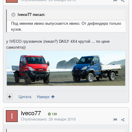
iveco77 писал:
Под именем ивеко выпускается ивеко. От дефендера только
кузов.
у IVECO грузовичок (пикап?) DAILY 4X4 крутой ... по цене
самолёта))
Цитата
Наверх
iveco77
139
Опубликовано:
29 января 2016