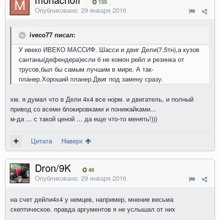
155
Опубликовано:
29 января 2016
iveco77 писал:
У ивеко ИВЕКО МАССИФ. Шасси и двиг Дели(7,5тн),а кузов
сантаны(дефендера)если б не комон рейл и резинка от
трусов,был бы самым лучшим в мире. А так-
планер.Хороший планер.Двиг под замену сразу.
хм. я думал что в Дели 4х4 все норм. и двигатель, и полный
привод со всеми блокировками и понижайками...
м-да ... с такой ценой ... да еще что-то менять!)))
Цитата
Наверх
Dron/9K
46
Опубликовано:
29 января 2016
на счет дейли4х4 у немцев, например, мнение весьма
скептическое. правда аргументов я не услышал от них