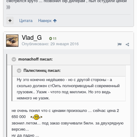
смотрелся круто ... позвонил оф.дилерам , пыл остудили ценой
)))
Цитата
Наверх
Vlad_G
11
Опубликовано:
29 января 2016
monachoff писал:
Палестинец писал:
Ну это конечно недёшево - но с другой стороны - а
сколько должен стОить полноприводный современный
грузовик.. Уазик - чтото под миллион. Но это ведь
немного не уазик.
не очень понял что с ценами произошло ... сейчас цена 2
650 000
звонил летом... под заказ озвучивали 5млн. за двухрядную
версию...
ну да ладно ...