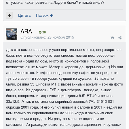
от уазика. какая резина на Ладоге была? и какой лифт?
Цитата
Наверх
ARA
28
Опубликовано:
23 ноября 2015
Дык это самое главное: у уаза портальные мосты, сверхкороткая
база, почти полное отсутствие свесов, малый вес, рессорная
подвеска - одни плюсы, никто из конкурентов и половиной
похвастаться не может. Мотор и коробка да, дерьмовые. :) Но они
легко меняются. Комфорт внедорожнику нафиг не уперся, хотя
тут согласен - в городе уазик худший из худших. :) Лифта не
было, резина 33 шиповка МТ с вырезанными арками - вон на фото
видно все. Из доделок - ГУР с демпфером, лебедка, вынос
баков, шноркель и гидроизоляция, диски 8.5" ET-40 и резина
33x12.5. А так в-остальном серийный военный УАЗ 31512-031
образца 2001 года. Я его купил новым в салоне в 2001 и ездил на
нем только по соревнованиям до 2006 когда и закончил свои
выступления и продал. Ни разу он меня не подвел и не
сломался. Из расходки возил только диски сцепления и рулевых