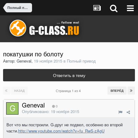
Полный привод
покатушки по болоту
Автор: Geneval,
19 ноября 2015
в
Полный привод
Ответить в тему
Страница 1 из 4
НАЗАД
ВПЕРЁД
Geneval
0
Опубликовано:
19 ноября 2015
Вот что мы построили. G-друг не подвел, особенно во второй
части.
http://www.youtube.com/watch?v=fu_RwS-zAgU