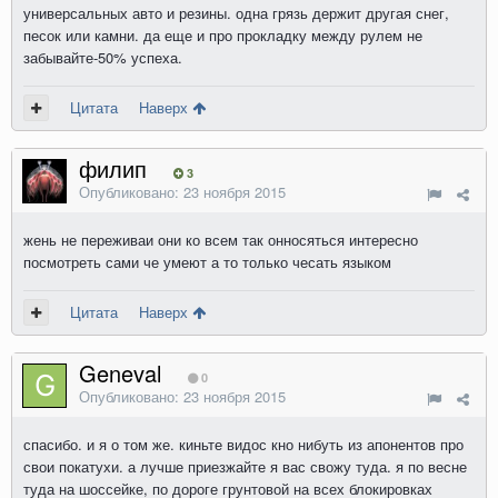
универсальных авто и резины. одна грязь держит другая снег,
песок или камни. да еще и про прокладку между рулем не
забывайте-50% успеха.
Цитата
Наверх
филип
3
Опубликовано:
23 ноября 2015
жень не переживаи они ко всем так онносяться интересно
посмотреть сами че умеют а то только чесать языком
Цитата
Наверх
Geneval
0
Опубликовано:
23 ноября 2015
спасибо. и я о том же. киньте видос кно нибуть из апонентов про
свои покатухи. а лучше приезжайте я вас свожу туда. я по весне
туда на шоссейке, по дороге грунтовой на всех блокировках