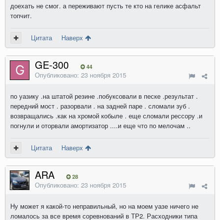
доехать не смог. а переживают пусть те кто на гелике асфальт
топчит.
Цитата
Наверх
GE-300
44
Опубликовано:
23 ноября 2015
по уазику .на штатой резине .побуксовали в песке .результат .
передний мост . разорвали . на задней паре . сломали зуб .
возвращались .как на хромой кобыле . еще сломали рессору .и
погнули и оторвали амортизатор ....и еще что по мелочам ..
Цитата
Наверх
ARA
28
Опубликовано:
23 ноября 2015
Ну может я какой-то неправильный, но на моем уазе ничего не
ломалось за все время соревнований в ТР2. Расходники типа