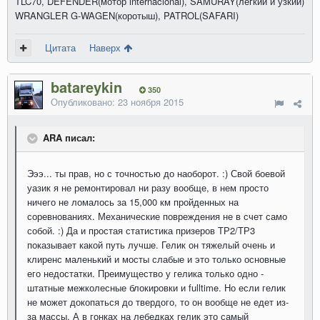
TLC70, DEFENDER(мотор internacional), SAMURAY(легкий и узкий)
WRANGLER G-WAGEN(коротыш), PATROL(SAFARI)
Цитата
Наверх
batareykin
350
Опубликовано:
23 ноября 2015
ARA писал:
Эээ... ты прав, но с точностью до наоборот. :) Свой боевой
уазик я не ремонтировал ни разу вообще, в нем просто
ничего не ломалось за 15,000 км пройденных на
соревнованиях. Механические повреждения не в счет само
собой. :) Да и простая статистика призеров ТР2/ТР3
показывает какой путь лучше. Гелик он тяжелый очень и
клиренс маленький и мосты слабые и это только основные
его недостатки. Преимущество у гелика только одно -
штатные межколесные блокировки и fulltime. Но если гелик
не может докопаться до твердого, то он вообще не едет из-
за массы. А в гонках на лебедках гелик это самый