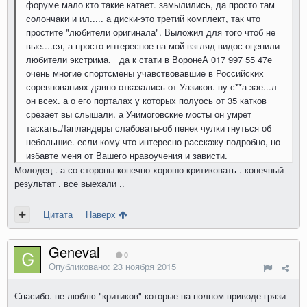
форуме мало кто такие катает. замылились, да просто там
солончаки и ил..... а диски-это третий комплект, так что
простите "любители оригинала". Выложил для того чтоб не
вые....ся, а просто интересное на мой взгляд видос оценили
любители экстрима. да к стати в ВоронеA 017 997 55 47е
очень многие спортсмены учавствовавшие в Российских
соревнованиях давно отказались от Уазиков. ну с**а зае...л
он всех. а о его порталах у которых полуось от 35 катков
срезает вы слышали. а Унимоговские мосты он умрет
таскать.Лапландеры слабоваты-об пенек чулки гнуться об
небольшие. если кому что интересно расскажу подробно, но
избавте меня от Вашего нравоучения и зависти.
Молодец . а со стороны конечно хорошо критиковать . конечный
результат . все выехали ..
Цитата
Наверх
Geneval
0
Опубликовано:
23 ноября 2015
Спасибо. не люблю "критиков" которые на полном приводе грязи