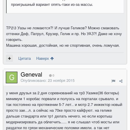
проигрышный вариант опять-таки из-за массы.
ТР2\3 Уазы не ломаются?! И лучше Геликов? Можно смаковать
оттенки Деф, Патрул, Крузер, Гелик и пр. Но УАЗ?! Даже не хочу
говорить.
Машина хорошая, достойная, но не спортивная, очень ломучая.
Цитата
Наверх
Geneval
0
Опубликовано:
23 ноября 2015
у меня друзья за 2 дня соревнований на тр3 Уазике(36 боггеры)
минимум 1 коробас порвали и полуось на порталах срывало. и
так постоянно на протяжении 5-7 лет.. и мотр 2.7 инжектор новый
просто зае...л. а сейчас на 70ке просто кайфуют. на гелике
дальше стандарта или тр1 делать нечего. но если коротыш
модернизировать да облегчить..... я не слышал чтоб мосты или
раздатки по грязи механические поломки имели. а так нет