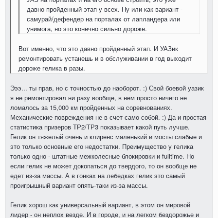
давно пройденный этап у всех. Ну или как вариант -
самурай/дефендер на порталах от лапландера или
унимога, но это конечно сильно дороже.
Вот именно, что это давно пройденный этап. И УАЗик
ремонтировать устанешь и в обслуживании в год выходит
дороже гелика в разы.
Эээ... ты прав, но с точностью до наоборот. :) Свой боевой уазик
я не ремонтировал ни разу вообще, в нем просто ничего не
ломалось за 15,000 км пройденных на соревнованиях.
Механические повреждения не в счет само собой. :) Да и простая
статистика призеров ТР2/ТР3 показывает какой путь лучше.
Гелик он тяжелый очень и клиренс маленький и мосты слабые и
это только основные его недостатки. Преимущество у гелика
только одно - штатные межколесные блокировки и fulltime. Но
если гелик не может докопаться до твердого, то он вообще не
едет из-за массы. А в гонках на лебедках гелик это самый
проигрышный вариант опять-таки из-за массы.
Гелик хорош как универсальный вариант, в этом он мировой
лидер - он неплох везде. И в городе, и на легком бездорожье и