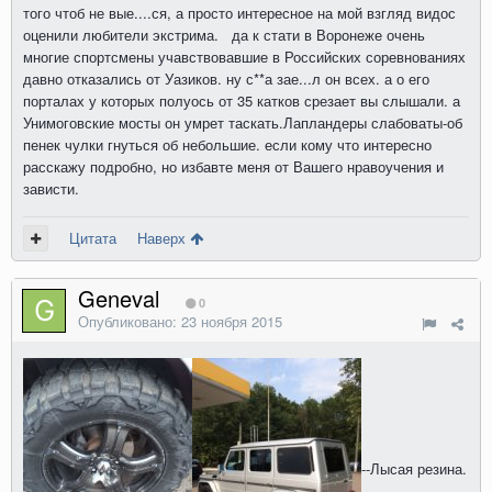
того чтоб не вые....ся, а просто интересное на мой взгляд видос
оценили любители экстрима. да к стати в Воронеже очень
многие спортсмены учавствовавшие в Российских соревнованиях
давно отказались от Уазиков. ну с**а зае...л он всех. а о его
порталах у которых полуось от 35 катков срезает вы слышали. а
Унимоговские мосты он умрет таскать.Лапландеры слабоваты-об
пенек чулки гнуться об небольшие. если кому что интересно
расскажу подробно, но избавте меня от Вашего нравоучения и
зависти.
Цитата
Наверх
Geneval
0
Опубликовано:
23 ноября 2015
--Лысая резина.