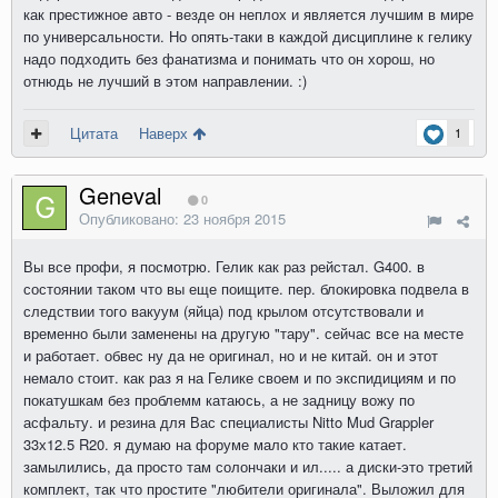
как престижное авто - везде он неплох и является лучшим в мире
по универсальности. Но опять-таки в каждой дисциплине к гелику
надо подходить без фанатизма и понимать что он хорош, но
отнюдь не лучший в этом направлении. :)
Цитата
Наверх
1
Geneval
0
Опубликовано:
23 ноября 2015
Вы все профи, я посмотрю. Гелик как раз рейстал. G400. в
состоянии таком что вы еще поищите. пер. блокировка подвела в
следствии того вакуум (яйца) под крылом отсутствовали и
временно были заменены на другую "тару". сейчас все на месте
и работает. обвес ну да не оригинал, но и не китай. он и этот
немало стоит. как раз я на Гелике своем и по экспидициям и по
покатушкам без проблемм катаюсь, а не задницу вожу по
асфальту. и резина для Вас специалисты Nitto Mud Grappler
33х12.5 R20. я думаю на форуме мало кто такие катает.
замылились, да просто там солончаки и ил..... а диски-это третий
комплект, так что простите "любители оригинала". Выложил для