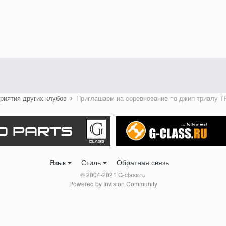
риятия других клубов
Приглашаем на cоревнование по джип-триалу 
Язык
Стиль
Обратная связь
© 2004-2021 G-class.ru
Powered by Invision Community