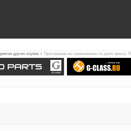
риятия других клубов
Приглашаем на cоревнование по джип-триалу 