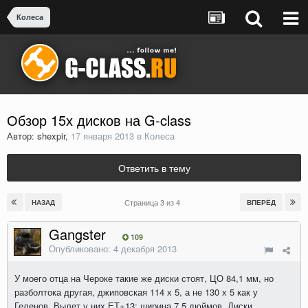
Колеса
Обзор 15х дисков на G-class
Автор: shexpir,
17 января 2013
в
Колеса
Ответить в тему
Страница 3 из 4
НАЗАД
ВПЕРЁД
Gangster
109
Опубликовано:
4 декабря 2013
У моего отца на Чероке такие же диски стоят, ЦО 84,1 мм, но
разболтока другая, джиповская 114 х 5, а не 130 х 5 как у
Геленов. Вылет у них ЕТ+13; ширина 7,5 дюймов. Диски