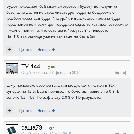
Будет некрасиво (бубликом смотреться будет), не получится
безопасно давление стравливать для езды по бездорожью
(разбортироваться будет "на-ура"), изнашиваться резина будет
неравномерно, и если для городской езды, то кататься осторожно
- можно, помня то, что есть шанс "разуться" в повороте.
На R16 эта разница уже не так заметна была бы.
Цитата
Наверх
ТУ 144
69
Опубликовано:
27 февраля 2015
Езжу несколько сезонов на штатных дисках с полкой и 35х
куперах на 12.5. Все в порядке. По болотам травился в 0.3. В
колеях 1.2 - 1.5. По асфальту 2.8-3.0. Не разувается.
Цитата
Наверх
саша73
1
Опубликовано:
12 мая 2015