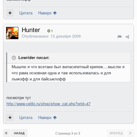
Цитата
Наверх
Hunter
1
Опубликовано:
13 декабря 2006
Lowrider писал:
Мышлю я что всетаки был виласипетный крипеж....мыслю я
что рама основная одна и таж использовалась и для
лыжофф и для байсыклофф
посмотри тут
http://www.veliki.ru/shop/show_cat.php?grid=47
Цитата
Наверх
Страница 3 из 3
НАЗАД
ВПЕРЁД