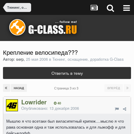
Тюнинг, оснащение, доработка G-Class
Крепление велосипеда???
Автор: serp,
25 мая 2006
в
Тюнинг, оснащение, доработка G-Class
Ответить в тему
Страница 3 из 3
НАЗАД
ВПЕРЁД
Lowrider
40
Опубликовано:
13 декабря 2006
Мышлю я что всетаки был виласипетный крипеж....мыслю я что
рама основная одна и таж использовалась и для лыжофф и для
байсыклофф