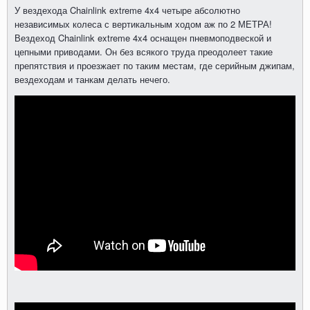
У вездехода Chainlink extreme 4x4 четыре абсолютно
независимых колеса с вертикальным ходом аж по 2 МЕТРА!
Вездеход Chainlink extreme 4x4 оснащен пневмоподвеской и
цепными приводами. Он без всякого труда преодолеет такие
препятствия и проезжает по таким местам, где серийным джипам,
вездеходам и танкам делать нечего.