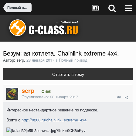
Полный привод
Безумная котлета. Chainlink extreme 4x4.
Автор: serp,
28 января 2017
в
Полный привод
Ответить в тему
serp
405
Опубликовано:
28 января 2017
Интересное нестандартное решение по подвеске.
Взято с
http://0208.ru/chainlink_extreme_4x4