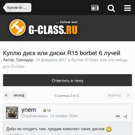
Куплю G-Class или что-нибудь для G-class
Куплю диск или диски R15 borbet 6 лучей
Автор: Гренадер,
14 февраля 2017
в
Куплю G-Class или что-нибудь
для G-class
Ответить в тему
Страница 2 из 2
НАЗАД
ВПЕРЁД
ynem
12
Опубликовано:
12 ноября 2024
Дабы не плодить тем, продам комплект таких дисков