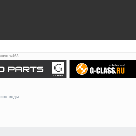
кцию w463
пиво-воды