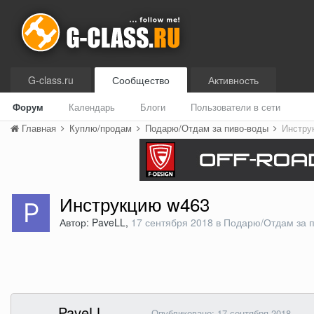
G-class.ru
Сообщество
Активность
Форум
Календарь
Блоги
Пользователи в сети
Главная
Куплю/продам
Подарю/Отдам за пиво-воды
Инстру
Инструкцию w463
Автор: PaveLL,
17 сентября 2018
в
Подарю/Отдам за 
PaveLL
Опубликовано:
17 сентября 2018