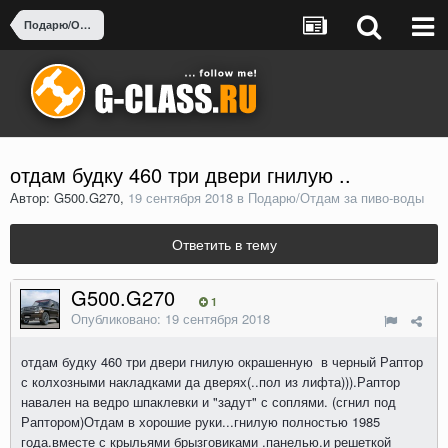
Подарю/Отдам за пиво-воды
отдам будку 460 три двери гнилую ..
Автор: G500.G270,
19 сентября 2018
в
Подарю/Отдам за пиво-воды
Ответить в тему
G500.G270
1
Опубликовано:
19 сентября 2018
отдам будку 460 три двери гнилую окрашенную в черный Раптор
с колхозными накладками да дверях(..пол из лифта))).Раптор
навален на ведро шпаклевки и "задут" с соплями. (сгнил под
Раптором)Отдам в хорошие руки...гнилую полностью 1985
года.вместе с крыльями брызговиками .панелью.и решеткой