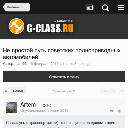
Полный привод
Не простой путь советских полноприводных
автомобилей.
Автор: tash55,
18 февраля 2019
в
Полный привод
Ответить в тему
Страница 2 из 2
НАЗАД
ВПЕРЁД
Artem
348
Опубликовано:
1 июня 2019
Соглашусь с транспортником) топливщики и продавцы в один