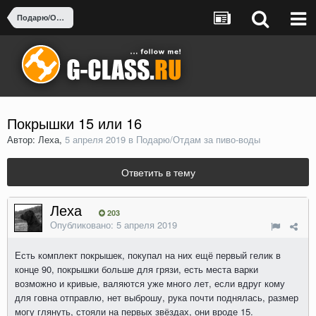
Подарю/Отдам за пиво-воды
Покрышки 15 или 16
Автор: Леха,
5 апреля 2019
в
Подарю/Отдам за пиво-воды
Ответить в тему
Леха
203
Опубликовано:
5 апреля 2019
Есть комплект покрышек, покупал на них ещё первый гелик в
конце 90, покрышки больше для грязи, есть места варки
возможно и кривые, валяются уже много лет, если вдруг кому
для говна отправлю, нет выброшу, рука почти поднялась, размер
могу глянуть, стояли на первых звёздах, они вроде 15.