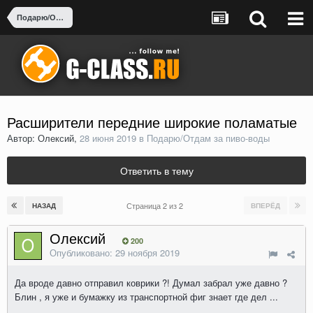
Подарю/Отдам за пиво-воды
Расширители передние широкие поламатые
Автор: Олексий,
28 июня 2019
в
Подарю/Отдам за пиво-воды
Ответить в тему
Страница 2 из 2
НАЗАД
ВПЕРЁД
Олексий
200
Опубликовано:
29 ноября 2019
Да вроде давно отправил коврики ?! Думал забрал уже давно ?
Блин , я уже и бумажку из транспортной фиг знает где дел ...