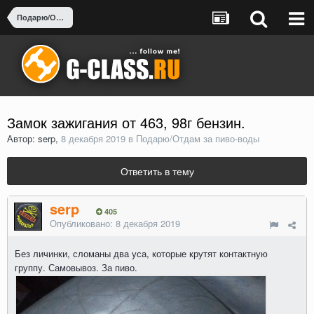
Подарю/Отдам за пиво-воды
Замок зажигания от 463, 98г бензин.
Автор: serp,
8 декабря 2019
в
Подарю/Отдам за пиво-воды
Ответить в тему
serp
405
Опубликовано:
8 декабря 2019
Без личинки, сломаны два уса, которые крутят контактную
группу. Самовывоз. За пиво.