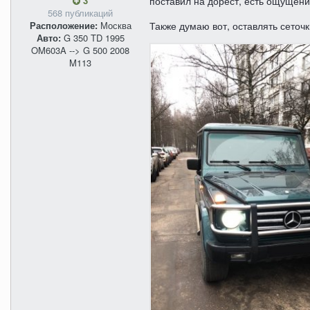
3
поставил на дорест, есть ощущение
568 публикаций
Расположение:
Москва
Также думаю вот, оставлять сеточк
Авто:
G 350 TD 1995
OM603A --> G 500 2008
M113