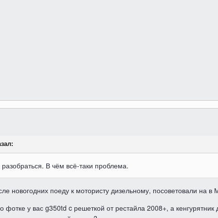
азал:
 разобраться. В чём всё-таки проблема.
осле новогодних поеду к мотористу дизельному, посоветовали на в 
о фотке у вас g350td c решеткой от рестайла 2008+, а кенгурятник 