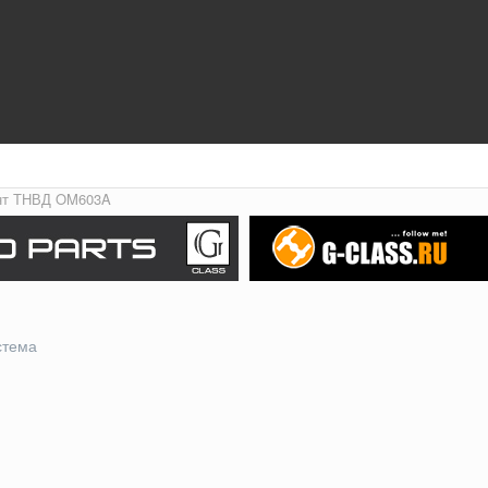
нт ТНВД OM603A
стема