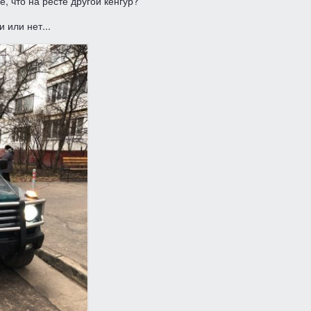
, что на ресте другой кенгур?
и или нет...