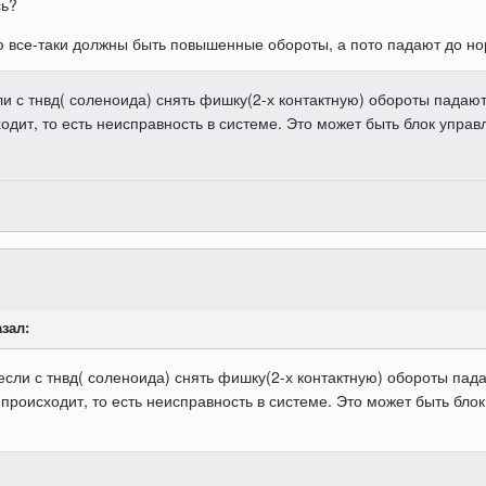
сь?
ую все-таки должны быть повышенные обороты, а пото падают до н
ли с тнвд( соленоида) снять фишку(2-х контактную) обороты падаю
ходит, то есть неисправность в системе. Это может быть блок упра
азал:
 если с тнвд( соленоида) снять фишку(2-х контактную) обороты пад
 происходит, то есть неисправность в системе. Это может быть бло