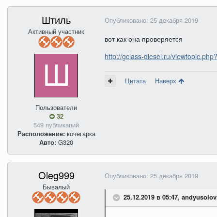
Штиль
Опубликовано:
25 декабря 2019
Активный участник
вот как она проверяется
http://gclass-diesel.ru/viewtopic.ph
Цитата
Наверх
Пользователи
32
549 публикаций
Расположение:
кочегарка
Авто:
G320
Oleg999
Опубликовано:
25 декабря 2019
Бывалый
25.12.2019 в 05:47, andyusolov