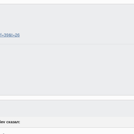
p?f=39&t=26
iev сказал: