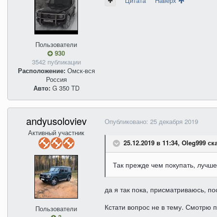
Цитата
Наверх
Пользователи
930
3542 публикации
Расположение:
Омск-вся
Россия
Авто:
G 350 TD
andyusoloviev
Опубликовано:
25 декабря 2019
Активный участник
25.12.2019 в 11:34, Oleg999 ск
Так прежде чем покупать, лучше
да я так пока, присматриваюсь, п
Кстати вопрос не в тему. Смотрю п
Пользователи