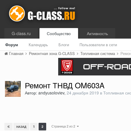
G-class.ru
Сообщество
Активность
Форум
Календарь
Блоги
Пользователи в сети
Главная
Ремонтная зона G-CLASS
Топливная система
Ремо
Ремонт ТНВД OM603A
Автор: andyusoloviev,
24 декабря 2019
в
Топливная си
Страница 2 из 2
1
2
НАЗАД