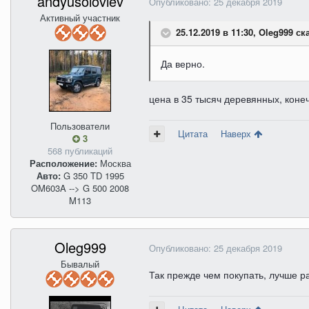
andyusoloviev
Опубликовано:
25 декабря 2019
Активный участник
25.12.2019 в 11:30, Oleg999 ск
Да верно.
цена в 35 тысяч деревянных, конеч
Пользователи
Цитата
Наверх
3
568 публикаций
Расположение:
Москва
Авто:
G 350 TD 1995
OM603A --> G 500 2008
M113
Oleg999
Опубликовано:
25 декабря 2019
Бывалый
Так прежде чем покупать, лучше р