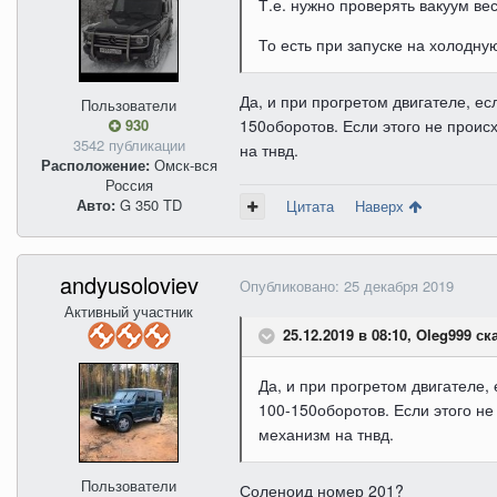
Т.е. нужно проверять вакуум ве
То есть при запуске на холодн
Да, и при прогретом двигателе, ес
Пользователи
930
150оборотов. Если этого не проис
3542 публикации
на тнвд.
Расположение:
Омск-вся
Россия
Авто:
G 350 TD
Цитата
Наверх
andyusoloviev
Опубликовано:
25 декабря 2019
Активный участник
25.12.2019 в 08:10, Oleg999 ск
Да, и при прогретом двигателе,
100-150оборотов. Если этого не
механизм на тнвд.
Пользователи
Соленоид номер 201?