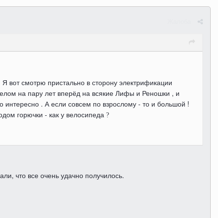
Жалоба
 ? Я вот смотрю пристально в сторону электрификации
елом на пару лет вперёд на всякие Лифы и Реношки , и
это интересно . А если совсем по взрослому - то и большой !
ходом горючки - как у велосипеда
?
сали, что все очень удачно получилось.