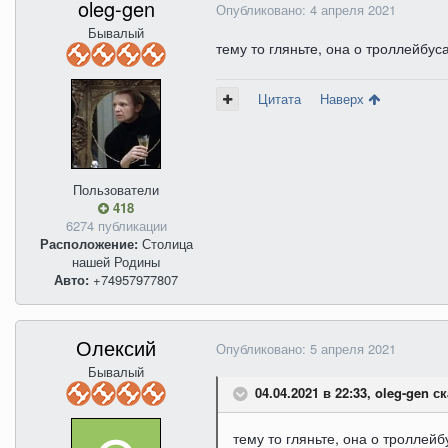
oleg-gen
Опубликовано:
4 апреля 2021
Бывалый
тему то гляньте, она о троллейбус
Цитата
Наверх
Пользователи
418
6274 публикации
Расположение:
Столица
нашей Родины
Авто:
+74957977807
Олексий
Опубликовано:
5 апреля 2021
Бывалый
04.04.2021 в 22:33, oleg-gen ск
тему то гляньте, она о троллей