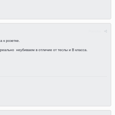
Жалоба
а к розетке.
 реально неубиваем в отличие от теслы и В класса.