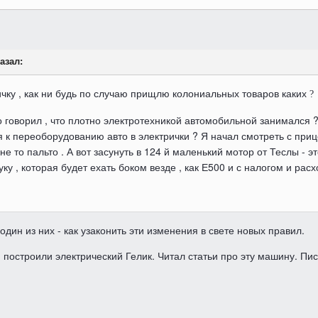
азал:
чку , как ни будь по случаю прищлю колониальных товаров каких
?
то говорил , что плотно электротехникой автомобильной занимался
 к переоборудованию авто в электрички ? Я начал смотреть с приц
 не то пальто . А вот засунуть в 124 й маленький мотор от Теслы - 
ку , которая будет ехать боком везде , как Е500 и с налогом и рас
один из них - как узаконить эти изменения в свете новых правил.
и построили электрический Гелик. Читал статьи про эту машину. Пи