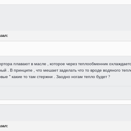
азал:
нвертора плавают в масле , которое через теплообменник охлаждает
ый . В принципе , что мешает заделать что то вроде водяного тепл
вые " какие то там стержни . Заодно ногам тепло будет
?
азал: