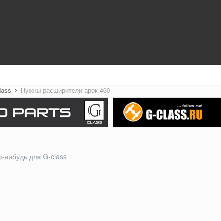
class
Нужны расширители арок 460
о-нибудь для G-class