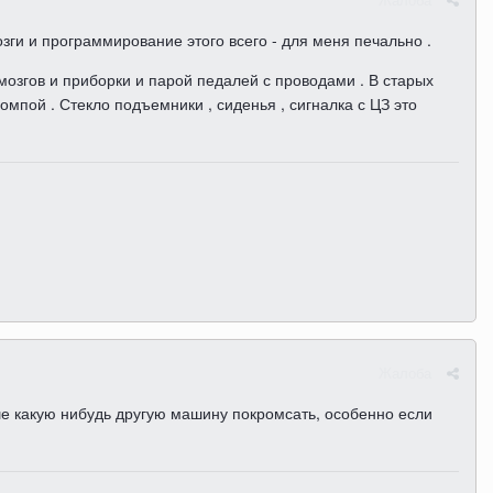
озги и программирование этого всего - для меня печально .
 мозгов и приборки и парой педалей с проводами . В старых
помпой . Стекло подъемники , сиденья , сигналка с ЦЗ это
Жалоба
ше какую нибудь другую машину покромсать, особенно если