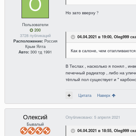
Но зато вверху
?
Пользователи
200
3728 публикаций
04.04.2021 в 19:00, Oleg999 ск
Расположение:
Россия
Крым Ялта
Как в салоне, чем отапливаются
Авто:
300 тд 1991
В Теслах , насколько я понял , и
печечный радиатор , либо на уличн
тёплый пол существует и " карбоно
Цитата
Наверх
Олексий
Опубликовано:
5 апреля 2021
Бывалый
04.04.2021 в 18:55, Oleg999 ск