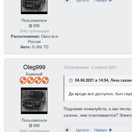
Пользователи
930
3542 публикации
Расположение:
Омск-вся
Россия
Авто:
G 350 TD
Oleg999
Опубликовано:
4 апреля 2021
Бывалый
04.04.2021 в 14:54, Леха сказа
Да вроде все доступно, был сер
Подскажи пожалуйста, а как теслы
салоне, чем отапливаются? Электо 
Пользователи
930
Цитата
Наверх
3542 публикации