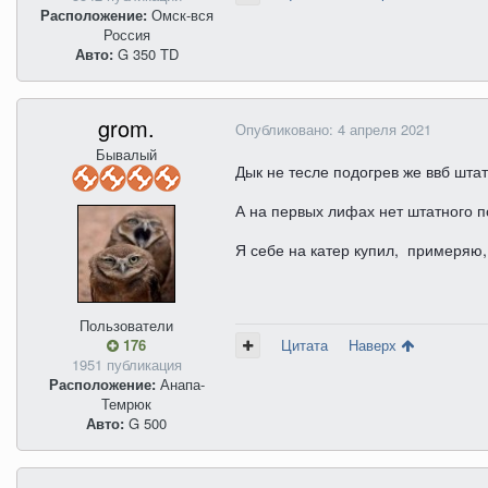
Расположение:
Омск-вся
Россия
Авто:
G 350 TD
grom.
Опубликовано:
4 апреля 2021
Бывалый
Дык не тесле подогрев же ввб шта
А на первых лифах нет штатного п
Я себе на катер купил, примеряю,
Пользователи
176
Цитата
Наверх
1951 публикация
Расположение:
Анапа-
Темрюк
Авто:
G 500