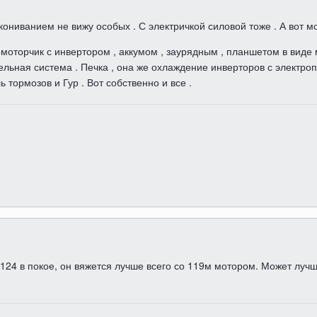
кониванием не вижу особых . С электричкой силовой тоже . А вот м
омоторчик с инвертором , аккумом , заурядным , планшетом в виде
тдельная система . Печка , она же охлаждение инверторов с электро
 тормозов и Гур . Вот собственно и все .
 124 в покое, он вяжется лучше всего со 119м мотором. Может луч