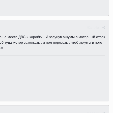
Жалоба
то на место ДВС и коробки . И засунув аккумы в моторный отсек
 туда мотор затолкать , и пол порезать , чтоб аккумы в него
м .
Жалоба