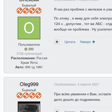
Бывалый
Я как раз проблем с железом и уза
По этому , я вижу для себя электр
124 х , допустим , тот же АБС - о
вообще не проблема . Ну усилитель
Цитата
Наверх
Пользователи
200
3728 публикаций
Расположение:
Россия
Крым Ялта
Авто:
300 тд 1991
Oleg999
Опубликовано:
4 апреля 2021
Бывалый
При всём уважении к Вам, оставте
дело дошло до подрамника.
Цитата
Наверх