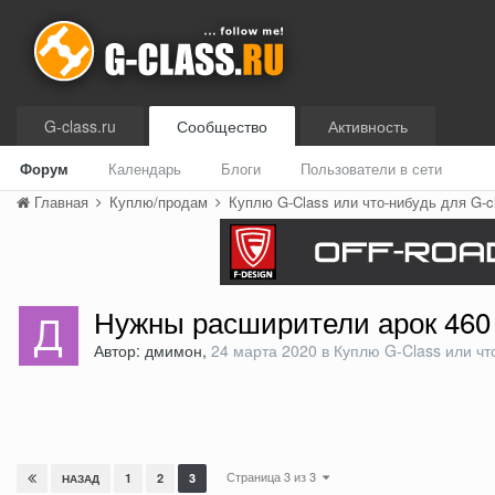
G-class.ru
Сообщество
Активность
Форум
Календарь
Блоги
Пользователи в сети
Главная
Куплю/продам
Куплю G-Class или что-нибудь для G-
Нужны расширители арок 460
Автор: дмимон,
24 марта 2020
в
Куплю G-Class или чт
Страница 3 из 3
1
2
3
НАЗАД