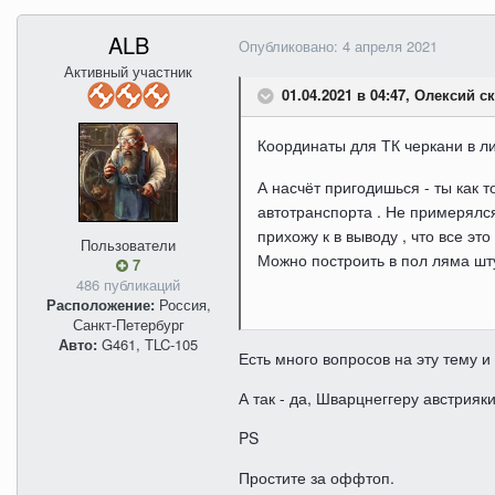
ALB
Опубликовано:
4 апреля 2021
Активный участник
01.04.2021 в 04:47, Олексий ск
Координаты для ТК черкани в ли
А насчёт пригодишься - ты как 
автотранспорта . Не примерялся
прихожу к в выводу , что все это
Пользователи
Можно построить в пол ляма шту
7
486 публикаций
Расположение:
Россия,
Санкт-Петербург
Авто:
G461, TLC-105
Есть много вопросов на эту тему и 
А так - да, Шварцнеггеру австрияк
PS
Простите за оффтоп.