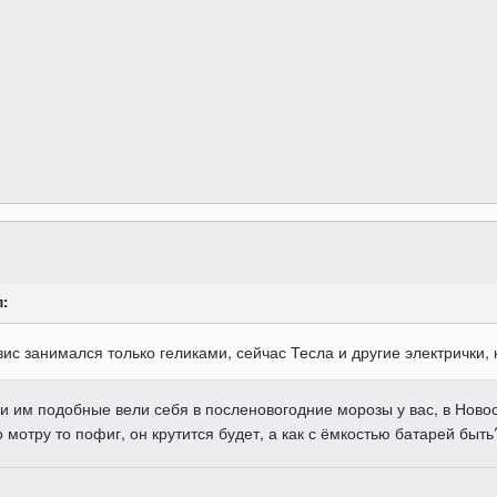
л:
вис занимался только геликами, сейчас Тесла и другие электрички,
 и им подобные вели себя в посленовогодние морозы у вас, в Новос
мотру то пофиг, он крутится будет, а как с ёмкостью батарей быть