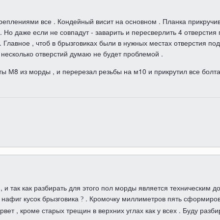
еплениями все . Кондейный висит на основном . Планка прикручив
 . Но даже если не совпадут - заварить и пересверлить 4 отверстия
. Главное , чтоб в брызговиках были в нужных местах отверстия под 
несколько отверстий думаю не будет проблемой .
лты М8 из морды , и перерезал резьбы на м10 и прикрутил все болт
, и так как разбирать для этого пол морды является техническим д
л нафиг кусок брызговика
. Кромочку миллиметров пять сформирова
?
 рвет , кроме старых трещин в верхних углах как у всех . Буду раз