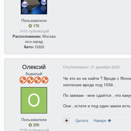
Пользователи
176
1410 публикаций
Расположение:
Москва
юго-запад
Авто:
G320
Олексий
Опубликовано:
21 декабря 2020
Бывалый
Че это их не найти ? Вроде с Япо
неплохие вроде под 103й .
По замкам - мне сдаётся , что как
Они , кстати и под один замок ест
Пользователи
Цитата
Наверх
200
3728 публикаций