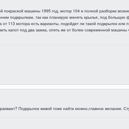
ей покраской машины 1995 год, мотор 104 и полной разборки возник
енним подкрылкам, так как планирую менять крылья, под большую 
а от 113 мотора есть варианты, подойдет ли такой подкрылок или п
овить капот под два замка, опять же от более современной машины 
траивает? Подкрылок живой тоже найти можно,главное желание. Стук