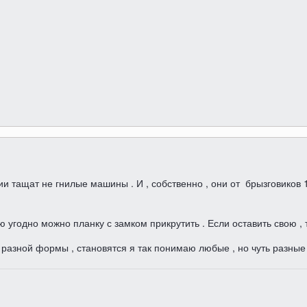
нии тащат не гнилые машины . И , собственно , они от брызговико
ую угодно можно планку с замком прикрутить . Если оставить свою ,
ь разной формы , становятся я так понимаю любые , но чуть разные