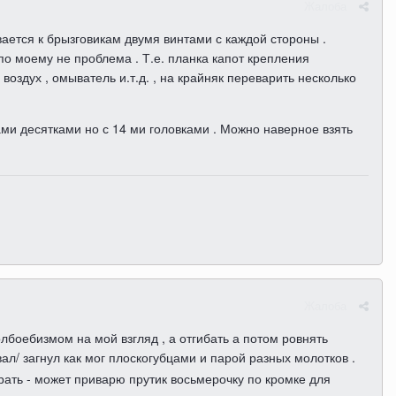
Жалоба
ается к брызговикам двумя винтами с каждой стороны .
 по моему не проблема . Т.е. планка капот крепления
воздух , омыватель и.т.д. , на крайняк переварить несколько
ами десятками но с 14 ми головками . Можно наверное взять
Жалоба
олбоебизмом на мой взгляд , а отгибать а потом ровнять
л/ загнул как мог плоскогубцами и парой разных молотков .
бирать - может приварю прутик восьмерочку по кромке для