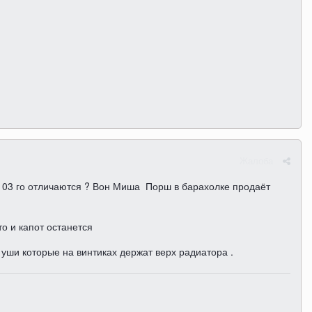
Жалоба
в 103 го отличаются ? Вон Миша Порш в барахолке продаёт
 то и капот останется
 уши которые на винтиках держат верх радиатора .