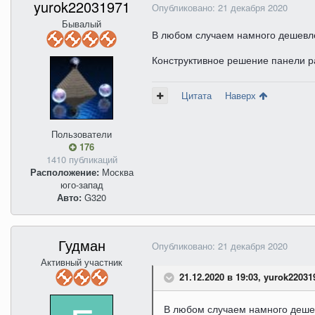
yurok22031971
Опубликовано:
21 декабря 2020
Бывалый
В любом случаем намного дешевле 
Конструктивное решение панели ра
Цитата
Наверх
Пользователи
176
1410 публикаций
Расположение:
Москва
юго-запад
Авто:
G320
Гудман
Опубликовано:
21 декабря 2020
Активный участник
21.12.2020 в 19:03, yurok22031
В любом случаем намного дешевл