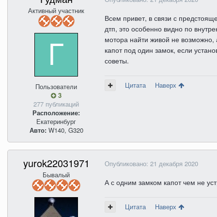
Активный участник
Всем привет, в связи с предстоящ
дтп, это особенно видно по внутр
мотора найти живой не возможно, 
капот под один замок, если устан
советы.
Цитата
Наверх
Пользователи
3
277 публикаций
Расположение:
Екатеринбург
Авто:
W140, G320
yurok22031971
Опубликовано:
21 декабря 2020
Бывалый
А с одним замком капот чем не ус
Цитата
Наверх