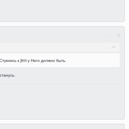
Жалоба
укнись к jimi у Него должно быть.
станусь.