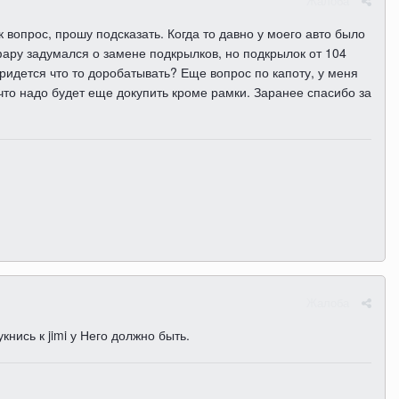
Жалоба
 вопрос, прошу подсказать. Когда то давно у моего авто было
фару задумался о замене подкрылков, но подкрылок от 104
ридется что то доробатывать? Еще вопрос по капоту, у меня
что надо будет еще докупить кроме рамки. Заранее спасибо за
Жалоба
нись к jimi у Него должно быть.