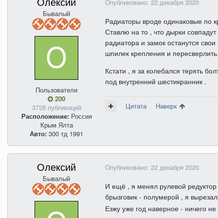
Олексий
Опубликовано:
22 декабря 2020
Бывалый
Радиаторы вроде одинаковые по кр
Ставлю на то , что дырки совпадут
радиатора и замок останутся свои 
шпилек крепления и пересверлить 
Кстати , я за колебался терять бо
под внутренний шестикранник .
Пользователи
200
Цитата
Наверх
3728 публикаций
Расположение:
Россия
Крым Ялта
Авто:
300 тд 1991
Олексий
Опубликовано:
22 декабря 2020
Бывалый
И ещё , я менял рулевой редуктор 
брызговик - полумерой , я выреза
Езжу уже год наверное - ничего не