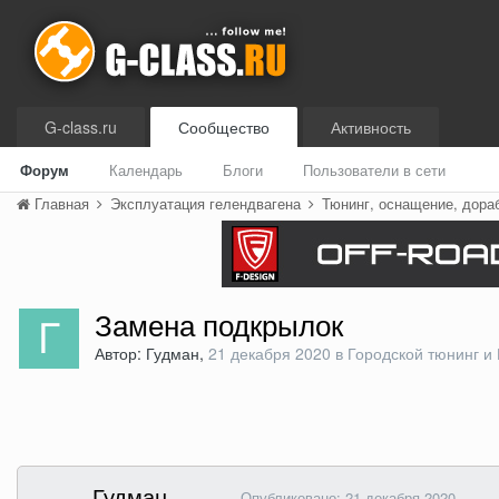
G-class.ru
Сообщество
Активность
Форум
Календарь
Блоги
Пользователи в сети
Главная
Эксплуатация гелендвагена
Тюнинг, оснащение, дора
Замена подкрылок
Автор: Гудман,
21 декабря 2020
в
Городской тюнинг и
Гудман
Опубликовано:
21 декабря 2020