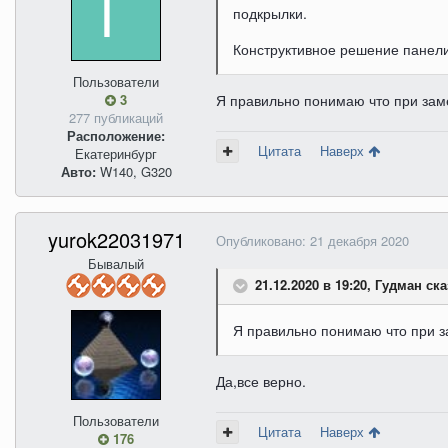
подкрылки.
Конструктивное решение панели
Пользователи
3
Я правильно понимаю что при зам
277 публикаций
Расположение:
Цитата
Наверх
Екатеринбург
Авто:
W140, G320
yurok22031971
Опубликовано:
21 декабря 2020
Бывалый
21.12.2020 в 19:20, Гудман ска
Я правильно понимаю что при 
Да,все верно.
Пользователи
Цитата
Наверх
176