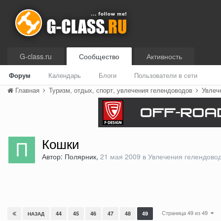
G-class.ru
Сообщество
Активность
Форум
Календарь
Блоги
Пользователи в сети
Главная
Туризм, отдых, спорт, увлечения гелендоводов
Увлеч
Кошки
Автор: Полярник,
21 мая 2009
в
Увлечения гелендово
Страница 49 из 49
44
45
46
47
48
49
НАЗАД