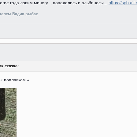
ногие года ловим миногу , попадались и альбиносы....
https://spb.aif
телем Вадик-рыбак
ак сказал:
 « поплавком «