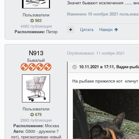
Значит бывают исключения ...... м
Изменено
10 ноября 2021
пользова
Пользователи
983
4482 публикации
Цитата
Наверх
Расположение:
Питер
N913
Опубликовано:
11 ноября 2021
Бывалый
10.11.2021 в 17:11, Вадик-рыб
На рыбаке прижился кот кличут
Пользователи
679
2693 публикации
Расположение:
Москва
Авто:
G500 - дружили 7
лет), присматриваю новый