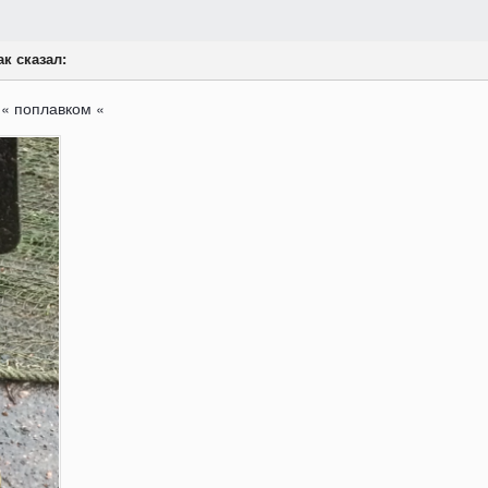
ак сказал:
 « поплавком «