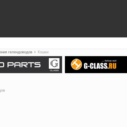
ения гелендоводов
Кошки
дов