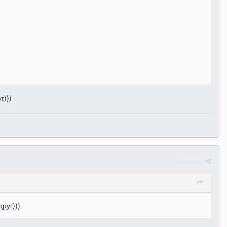
г)))
Жалоба
руг)))