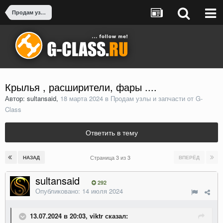
Продам узлы и запчасти от G-Class
Крылья , расширители, фары ....
Автор: sultansaid,
18 марта 2024
в
Продам узлы и запчасти от G-
Class
Ответить в тему
Страница 3 из 3
НАЗАД
ВПЕРЁД
sultansaid
292
Опубликовано:
14 июля 2024
13.07.2024 в 20:03, viktr сказал: