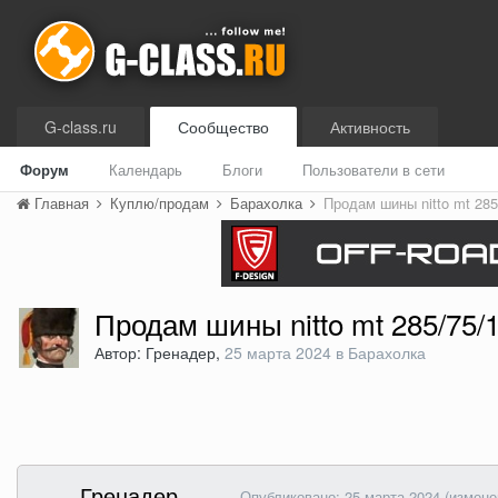
G-class.ru
Сообщество
Активность
Форум
Календарь
Блоги
Пользователи в сети
Главная
Куплю/продам
Барахолка
Продам шины nitto mt 285
Продам шины nitto mt 285/75/
Автор: Гренадер,
25 марта 2024
в
Барахолка
Гренадер
Опубликовано:
25 марта 2024
(измене