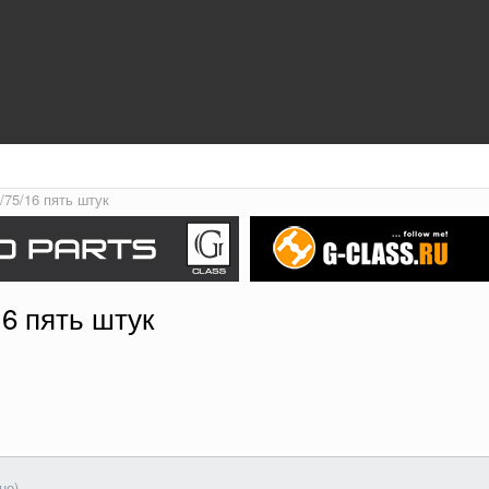
/75/16 пять штук
16 пять штук
но)