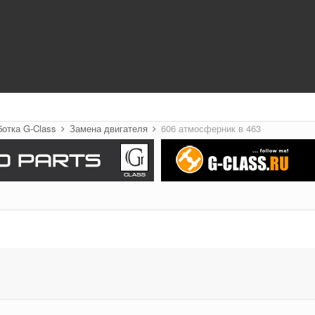
ботка G-Class
Замена двигателя
606 атмосферник в 463