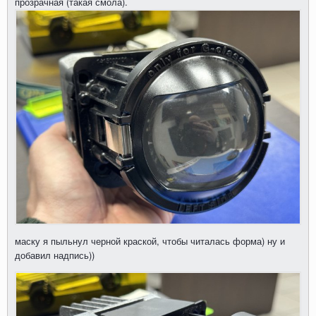
прозрачная (такая смола).
маску я пыльнул черной краской, чтобы читалась форма) ну и
добавил надпись))