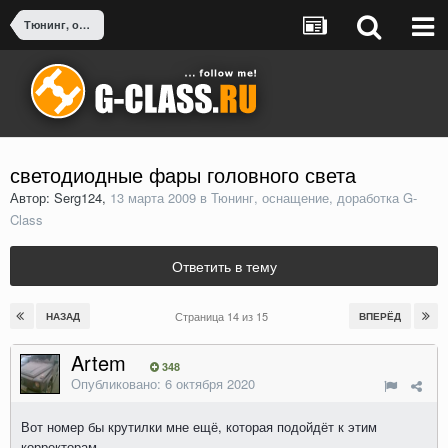
Тюнинг, оснащение, доработка G-Class
светодиодные фары головного света
Автор: Serg124,
13 марта 2009
в
Тюнинг, оснащение, доработка G-
Class
Ответить в тему
Страница 14 из 15
НАЗАД
ВПЕРЁД
Artem
348
Опубликовано:
6 октября 2020
Вот номер бы крутилки мне ещё, которая подойдёт к этим
корректорам.