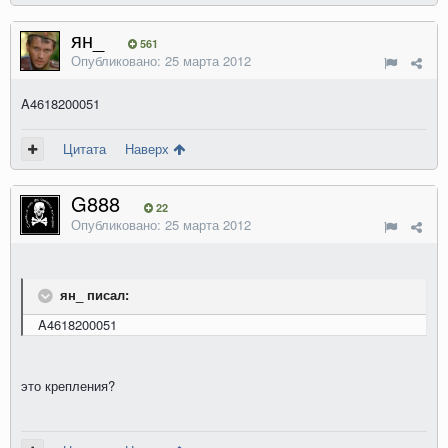
ян_
561
Опубликовано:
25 марта 2012
A4618200051
Цитата
Наверх
G888
22
Опубликовано:
25 марта 2012
ян_ писал:
A4618200051
это крепления?