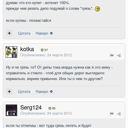
думаю что кто купит - воткнет 100%.
прежде чем резать депо подумай о слове "грязь".
если купиш - похвастайся
Цитата
Наверх
kotka
37
Опубликовано:
24 марта 2012
Ну и че грязь то? От депы тока морда нужна как я это вижу -
отражатель и стекло - чтоб для общих дорог выглядело
нормально, вернее привычно. Или ты о чем то другом?
Цитата
Наверх
Serg124
98
Опубликовано:
24 марта 2012
если ты отпилиш - вот туда грязь лететь и будет