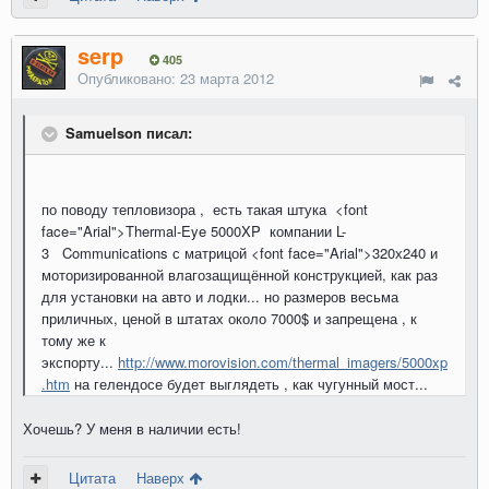
serp
405
Опубликовано:
23 марта 2012
Samuelson писал:
по поводу тепловизора , есть такая штука <font
face="Arial">Thermal-Eye 5000XP компании L-
3 Communications с матрицой <font face="Arial">320х240 и
моторизированной влагозащищённой конструкцией, как раз
для установки на авто и лодки... но размеров весьма
приличных, ценой в штатах около 7000$ и запрещена , к
тому же к
экспорту...
http://www.morovision.com/thermal_imagers/5000xp
.htm
на гелендосе будет выглядеть , как чугунный мост...
Хочешь? У меня в наличии есть!
Цитата
Наверх