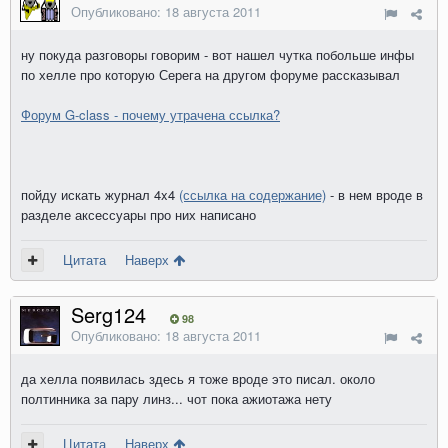
Опубликовано:
18 августа 2011
ну покуда разговоры говорим - вот нашел чутка побольше инфы
по хелле про которую Серега на другом форуме рассказывал
Форум G-class - почему утрачена ссылка?
пойду искать журнал 4x4
(ссылка на содержание)
- в нем вроде в
разделе аксессуары про них написано
Цитата
Наверх
Serg124
98
Опубликовано:
18 августа 2011
да хелла появилась здесь я тоже вроде это писал. около
полтинника за пару линз... чот пока ажиотажа нету
Цитата
Наверх