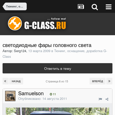
Тюнинг, оснащение, доработка G-Class
светодиодные фары головного света
Автор: Serg124,
13 марта 2009
в
Тюнинг, оснащение, доработка G-
Class
Ответить в тему
Страница 6 из 15
НАЗАД
ВПЕРЁД
Samuelson
11
Опубликовано:
14 августа 2011