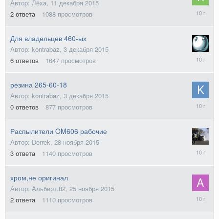
Автор: Лёха,
11 декабря 2015
22
2
ответа
1088
просмотров
марта
2016
Для владельцев 460-ых
Автор: kontrabaz,
3 декабря 2015
21
6
ответов
1647
просмотров
марта
2016
резина 265-60-18
Автор: kontrabaz,
3 декабря 2015
3
0
ответов
877
просмотров
декабря
2015
Распылители OM606 рабочие
Автор: Derrek,
28 ноября 2015
28
3
ответа
1140
просмотров
ноября
2015
хром,не оригинал
Автор: Альберт.82,
25 ноября 2015
27
2
ответа
1110
просмотров
ноября
2015