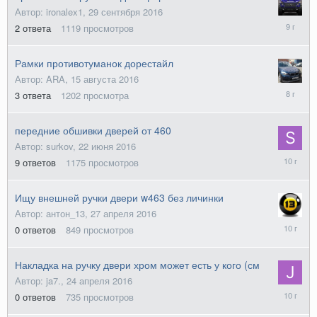
Автор: ironalex1,
29 сентября 2016
1
2
ответа
1119
просмотров
октября
2016
Рамки противотуманок дорестайл
Автор: ARA,
15 августа 2016
5
3
ответа
1202
просмотра
октября
2017
передние обшивки дверей от 460
Автор: surkov,
22 июня 2016
24
9
ответов
1175
просмотров
июня
2016
Ищу внешней ручки двери w463 без личинки
Автор: антон_13,
27 апреля 2016
27
0
ответов
849
просмотров
апреля
2016
Накладка на ручку двери хром может есть у кого (см
Автор: ja7.,
24 апреля 2016
24
0
ответов
735
просмотров
апреля
2016