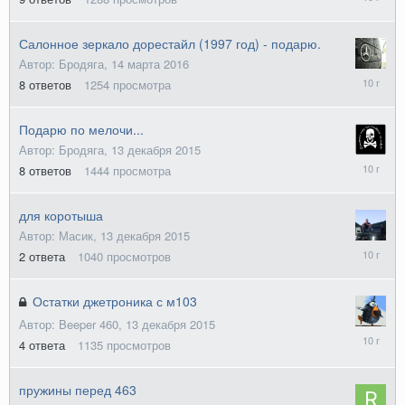
марта
2016
Салонное зеркало дорестайл (1997 год) - подарю.
Автор: Бродяга,
14 марта 2016
6
8
ответов
1254
просмотра
апреля
2016
Подарю по мелочи...
Автор: Бродяга,
13 декабря 2015
14
8
ответов
1444
просмотра
декабря
2015
для коротыша
Автор: Масик,
13 декабря 2015
14
2
ответа
1040
просмотров
декабря
2015
Остатки джетроника с м103
Автор: Beeper 460,
13 декабря 2015
17
4
ответа
1135
просмотров
декабря
2015
пружины перед 463