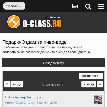
Куплю/продам
Подарю/Отдам за пиво-воды
Сообщение от людей, готовых подарить или отдать за
символическое вознаграждение что-либо для Гелендвагена
Создать тему
СОРТИРОВКА
Страница 5 из 11
НАЗАД
ВПЕРЁД
CD чейнджер бесплатно
Автор: Серега гелен,
5 ноября 2016
5