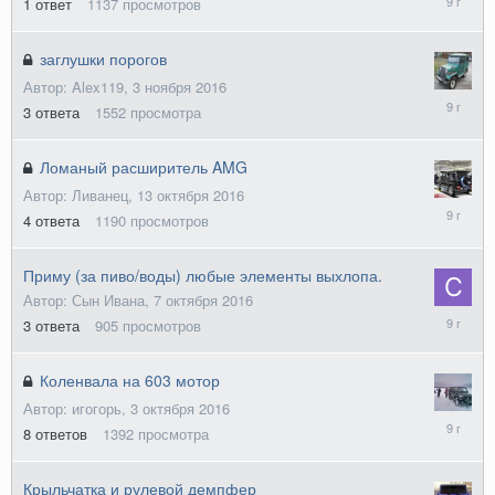
1
ответ
1137
просмотров
ноября
2016
заглушки порогов
Автор: Alex119,
3 ноября 2016
24
3
ответа
1552
просмотра
ноября
2016
Ломаный расширитель AMG
Автор: Ливанец,
13 октября 2016
19
4
ответа
1190
просмотров
октября
2016
Приму (за пиво/воды) любые элементы выхлопа.
Автор: Сын Ивана,
7 октября 2016
7
3
ответа
905
просмотров
октября
2016
Коленвала на 603 мотор
Автор: игогорь,
3 октября 2016
12
8
ответов
1392
просмотра
октября
2016
Крыльчатка и рулевой демпфер