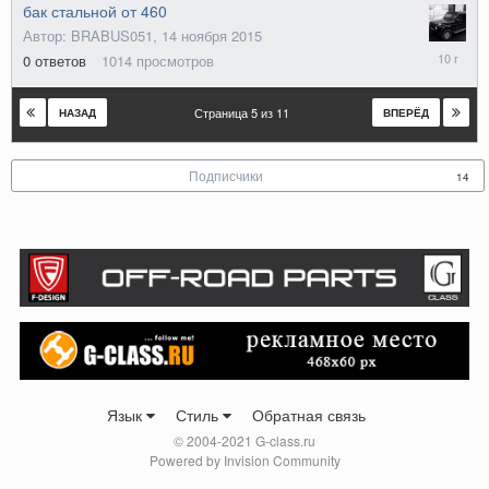
бак стальной от 460
Автор: BRABUS051,
14 ноября 2015
14
0
ответов
1014
просмотров
ноября
2015
Страница 5 из 11
НАЗАД
ВПЕРЁД
Подписчики
14
Язык
Стиль
Обратная связь
© 2004-2021 G-class.ru
Powered by Invision Community