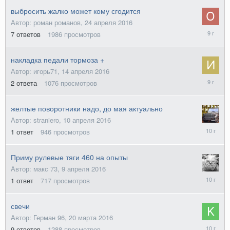
выбросить жалко может кому сгодится
Автор: роман романов,
24 апреля 2016
15
7
ответов
1986
просмотров
августа
2016
накладка педали тормоза +
Автор: игорь71,
14 апреля 2016
24
2
ответа
1076
просмотров
августа
2016
желтые поворотники надо, до мая актуально
Автор: straniero,
10 апреля 2016
11
1
ответ
946
просмотров
апреля
2016
Приму рулевые тяги 460 на опыты
Автор: макс 73,
9 апреля 2016
25
1
ответ
717
просмотров
июля
2016
свечи
Автор: Герман 96,
20 марта 2016
29
9
ответов
1288
просмотров