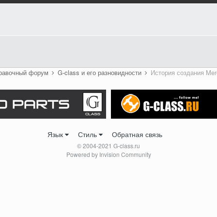
правочный форум
G-class и его разновидности
История создания Mer
Язык
Стиль
Обратная связь
© 2004-2021 G-class.ru
Powered by Invision Community