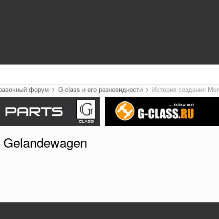
правочный форум
G-class и его разновидности
История создания Mer
s Gelandewagen