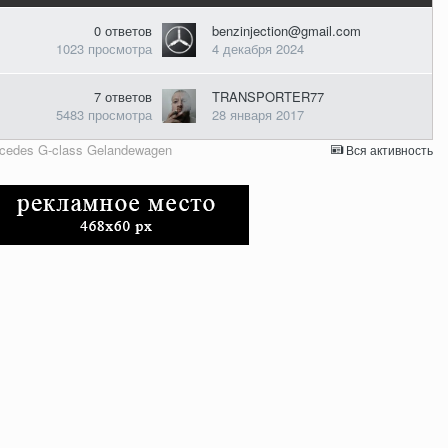
0
ответов
benzinjection@gmail.com
1023
просмотра
4 декабря 2024
7
ответов
TRANSPORTER77
5483
просмотра
28 января 2017
cedes G-class Gelandewagen
Вся активность