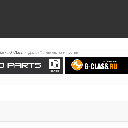
ботка G-Class
Диски Хатчисон: за и против