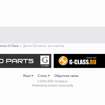
ботка G-Class
Диски Хатчисон: за и против
Язык
Стиль
Обратная связь
© 2004-2021 G-class.ru
Powered by Invision Community