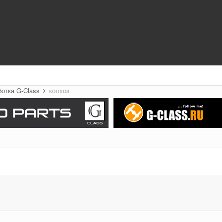
ботка G-Class
колхоз