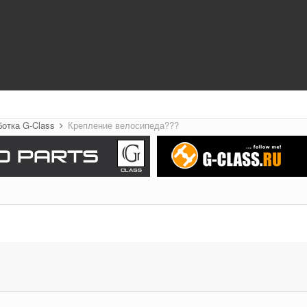
ботка G-Class
Крепление велосипеда???