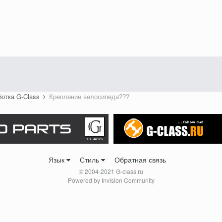
ботка G-Class
Крепление велосипеда???
Язык
Стиль
Обратная связь
© 2004-2021 G-class.ru
Powered by Invision Community