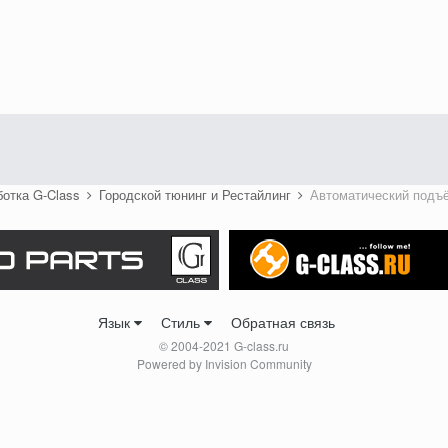
ботка G-Class
Городской тюнинг и Рестайлинг
Автоматический подъё
Язык
Стиль
Обратная связь
© 2004-2021 G-class.ru
Powered by Invision Community