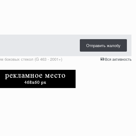
Отправить жалобу
м боковых стекол (G 463 - 2001+)
Вся активность