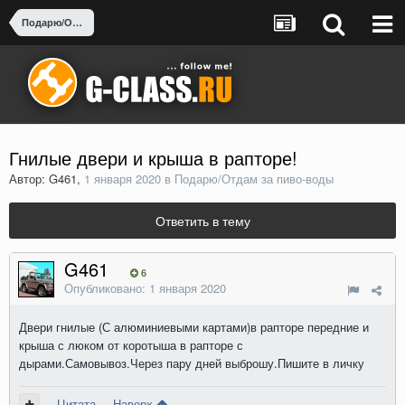
Подарю/Отдам за пиво-воды
Гнилые двери и крыша в рапторе!
Автор: G461,
1 января 2020
в
Подарю/Отдам за пиво-воды
Ответить в тему
G461
6
Опубликовано:
1 января 2020
Двери гнилые (С алюминиевыми картами)в рапторе передние и
крыша с люком от коротыша в рапторе с
дырами.Самовывоз.Через пару дней выброшу.Пишите в личку
Цитата
Наверх