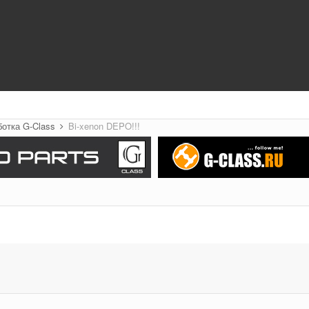
ботка G-Class
Bi-xenon DEPO!!!