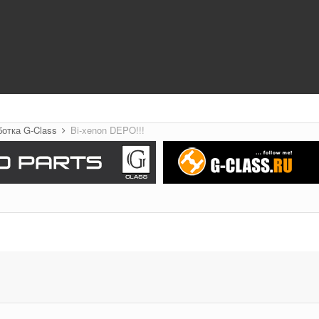
ботка G-Class
Bi-xenon DEPO!!!