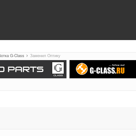
ботка G-Class
Заменил Оптику