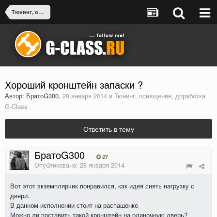
Тюнинг, оснащение, доработка G-Class
Хороший кронштейн запаски ?
Автор: БратоG300,
28 января 2014
в
Тюнинг, оснащение, доработка
G-Class
Ответить в тему
БратоG300
27
Опубликовано:
28 января 2014
Вот этот экземплярчик понравился, как идея снять нагрузку с
двери.
В данном исполнении стоит на распашонке
Можно ли поставить такой кронштейн на одиночную дверь?