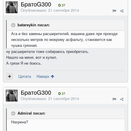
БратоG300
27
Опубликовано:
21 сентября 2014
batareykin писал:
Ага и без замены расширителей, машина даже при проезде
несколько метров по мокрому асфальту, становится как
чушка грязная.
ну расширители тоже собираюсь приобретать.
Нашло на меня, вот и купил.
А грязи Я не боюсь.
Цитата
Наверх
БратоG300
27
Опубликовано:
21 сентября 2014
Admiral писал:
Нахрена?