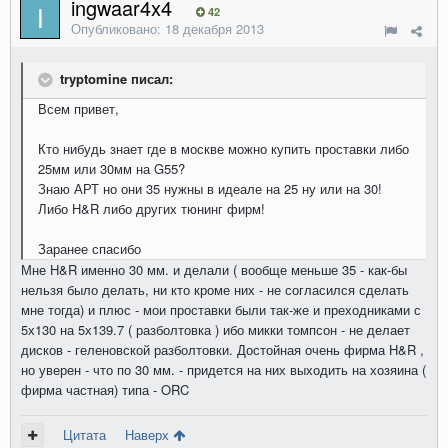
ingwaar4x4
42
Опубликовано:
18 декабря 2013
tryptomine писал:
Всем привет,
Кто нибудь знает где в москве можно купить проставки либо
25мм или 30мм на G55?
Знаю АРТ но они 35 нужны в идеале на 25 ну или на 30!
Либо Н&R либо других тюнинг фирм!
Заранее спасибо
Мне H&R именно 30 мм. и делали ( вообще меньше 35 - как-бы
нельзя было делать, ни кто кроме них - не согласился сделать
мне тогда) и плюс - мои проставки были так-же и преходниками с
5х130 на 5х139.7 ( разболтовка ) ибо микки томпсон - не делает
дисков - геленовской разболтовки. Достойная очень фирма H&R ,
но уверен - что по 30 мм. - придется на них выходить на хозяина (
фирма частная) типа - ORC
Цитата
Наверх