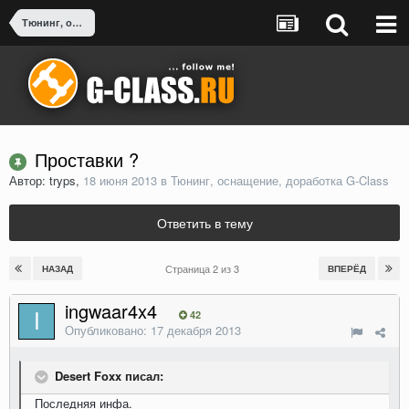
Тюнинг, оснащение, доработка G-Class
Проставки ?
Автор: tryps,
18 июня 2013
в
Тюнинг, оснащение, доработка G-Class
Ответить в тему
Страница 2 из 3
НАЗАД
ВПЕРЁД
ingwaar4x4
42
Опубликовано:
17 декабря 2013
Desert Foxx писал:
Последняя инфа.