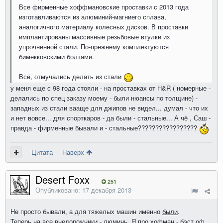
Все фирменные хоффмановские проставки с 2013 года
изготавливаются из алюминий-магниего сплава,
аналогичного материалу колесных дисков. В проставки
имплантированы массивные резьбовые втулки из
упрочненной стали. По-прежнему комплектуются
бимекковскими болтами.
Всё, отмучались делать из стали
у меня еще с 98 года стояли - на проставках от H&R ( номерные -
делались по спец заказу моему - были нюансы по толщине) -
западных из стали вааще для джипов не видел... думал - что их
и нет вовсе... для спорткаров - да были - стальные... А чё , Саш -
правда - фирменные бывали и - стальные?????????????????
Цитата
Наверх
Desert Foxx
251
Опубликовано:
17 декабря 2013
Не просто бывали, а для тяжелых машин именно
были
.
Теперь на все внедорожники - люминь. Я про хофман - бэст оф