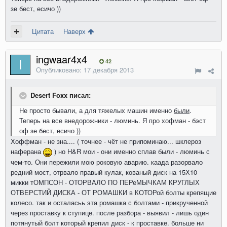
зе бест, есичо ))
Цитата
Наверх
ingwaar4x4
42
Опубликовано:
17 декабря 2013
Desert Foxx писал:
Не просто бывали, а для тяжелых машин именно
были
.
Теперь на все внедорожники - люминь. Я про хофман - бэст
оф зе бест, есичо ))
Хоффман - не зна.... ( точнее - чёт не припоминаю... шклероз
наферана
) но H&R мои - они именно сплав были - люминь с
чем-то. Они пережили мою роковую аварию. каада разорвало
редний мост, отрвало правый кулак, кованый диск на 15Х10
микки тОМПСОН - ОТОРВАЛО ПО ПЕРеМЫЧКАМ КРУГЛЫХ
ОТВЕРСТИЙ ДИСКА - ОТ РОМАШКИ в КОТОРой болты крепящие
колесо. так и осталасьь эта ромашка с болтами - прикрученной
через проставку к ступице. после разбора - выявил - лишь один
потянутый болт который крепил диск - к проставке. больше ни