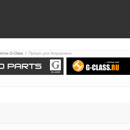
ботка G-Class
Прицеп для бездорожья