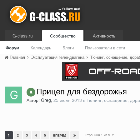
G-class.ru
Сообщество
Активность
Форум
Календарь
Блоги
Пользователи в сети
Главная
Эксплуатация гелендвагена
Тюнинг, оснащение, дора
Прицеп для бездорожья
Автор: Greg,
25 июля 2013
в
Тюнинг, оснащение, дора
Страница 1 из 5
1
2
3
4
5
ВПЕРЁД