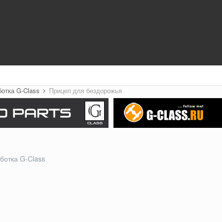
ботка G-Class
Прицеп для бездорожья
ботка G-Class