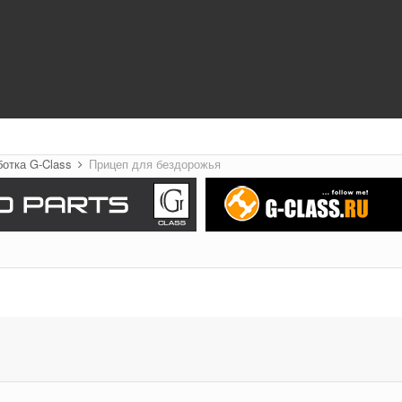
ботка G-Class
Прицеп для бездорожья