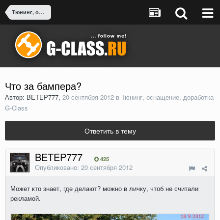
Тюнинг, оснащение, доработка G-Class
Что за бампера?
Автор: BETEP777,
20 сентября 2012
в
Тюнинг, оснащение, доработка
G-Class
Ответить в тему
BETEP777
425
Опубликовано:
20 сентября 2012
Может кто знает, где делают? можно в личку, чтоб не считали
рекламой.