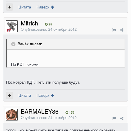
Цитата
Наверх
Mitrich
25
Опубликовано:
24 октября 2012
Ванёк писал:
На KDT похожи
Посмотрел КДТ. Нет, эти получше будут.
Цитата
Наверх
BARMALEY86
179
Опубликовано:
24 октября 2012
хорош, но, может быть все таки он должен немного охранять